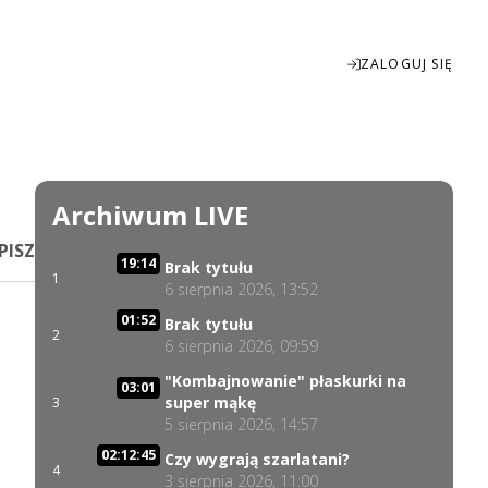
ZALOGUJ SIĘ
Enter
fullscreen
Archiwum LIVE
PISZ
19:14
Brak tytułu
1
6 sierpnia 2026, 13:52
01:52
Brak tytułu
2
6 sierpnia 2026, 09:59
"Kombajnowanie" płaskurki na
03:01
super mąkę
3
5 sierpnia 2026, 14:57
02:12:45
Czy wygrają szarlatani?
4
3 sierpnia 2026, 11:00