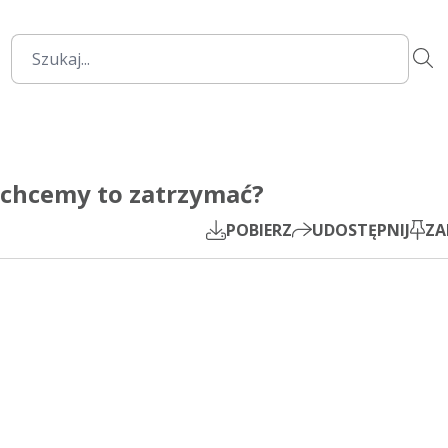
32:55
Mute
Settings
PIP
 chcemy to zatrzymać?
Play
POBIERZ
UDOSTĘPNIJ
ZA