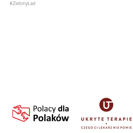
#ZielonyŁad