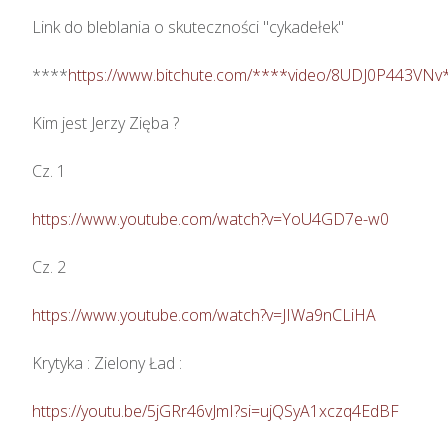
Link do bleblania o skuteczności "cykadełek"

****
https://www.bitchute.com/****video/8UDJ0P443VNv
Kim jest Jerzy Zięba ? 

Cz. 1

https://www.youtube.com/watch?v=YoU4GD7e-w0
Cz. 2

https://www.youtube.com/watch?v=JIWa9nCLiHA
Krytyka : Zielony Ład : 

https://youtu.be/5jGRr46vJmI?si=ujQSyA1xczq4EdBF