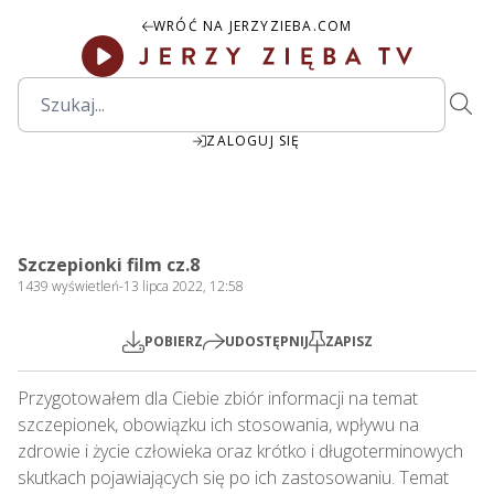
WRÓĆ NA JERZYZIEBA.COM
ZALOGUJ SIĘ
44:25
Play
Mute
Settings
PIP
Ente
Play
Szczepionki film cz.8
fulls
1439
wyświetleń
-
13 lipca 2022, 12:58
POBIERZ
UDOSTĘPNIJ
ZAPISZ
Przygotowałem dla Ciebie zbiór informacji na temat 
szczepionek, obowiązku ich stosowania, wpływu na 
zdrowie i życie człowieka oraz krótko i długoterminowych 
skutkach pojawiających się po ich zastosowaniu. Temat 