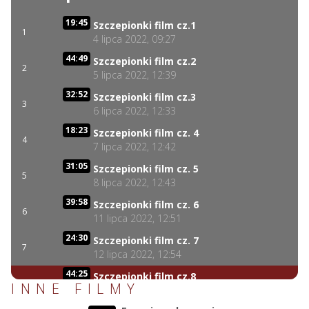
19:45
Szczepionki film cz.1
1
4 lipca 2022, 09:27
44:49
Szczepionki film cz.2
2
5 lipca 2022, 12:39
32:52
Szczepionki film cz.3
3
6 lipca 2022, 12:33
18:23
Szczepionki film cz. 4
4
7 lipca 2022, 12:42
31:05
Szczepionki film cz. 5
5
8 lipca 2022, 12:43
39:58
Szczepionki film cz. 6
6
11 lipca 2022, 12:51
24:30
Szczepionki film cz. 7
7
12 lipca 2022, 12:54
44:25
Szczepionki film cz.8
8
INNE FILMY
13 lipca 2022, 12:58