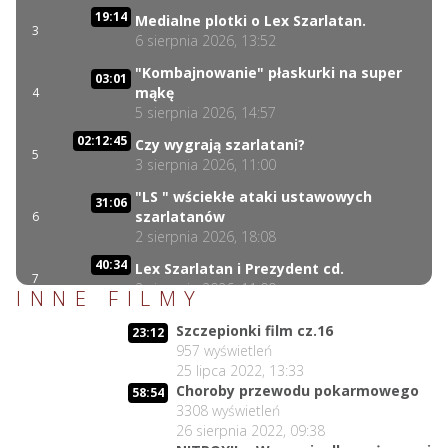
19:14
Medialne plotki o Lex Szarlatan.
3
6 sierpnia 2026, 13:52
"Kombajnowanie" płaskurki na super
03:01
mąkę
4
5 sierpnia 2026, 14:57
02:12:45
Czy wygrają szarlatani?
5
3 sierpnia 2026, 11:00
"LS " wściekłe ataki ustawowych
31:06
szarlatanów
6
2 sierpnia 2026, 18:08
40:34
Lex Szarlatan i Prezydent cd.
7
2 sierpnia 2026, 11:09
INNE FILMY
Czego nie może się doczekać dr
06:35
Szczepionki film cz.16
23:12
Suwała?
8
957
wyświetleń
1 sierpnia 2026, 16:01
25 lipca 2022, 13:33
17:10
Choroby przewodu pokarmowego
Szczepionkowa bańka w końcu pękła!
58:54
9
3308
wyświetleń
1 sierpnia 2026, 10:02
26 sierpnia 2022, 09:38
NIESPODZIANKA u Prezydenta