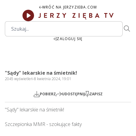
WRÓĆ NA JERZYZIEBA.COM
ZALOGUJ SIĘ
42:26
Play
Mute
Settings
PIP
Ente
Play
"Sądy" lekarskie na śmietnik!
fulls
2045
wyświetleń
-
8 kwietnia 2024, 19:01
POBIERZ
UDOSTĘPNIJ
ZAPISZ
"Sądy" lekarskie na śmietnik!   

Szczepionka MMR - szokujące fakty
