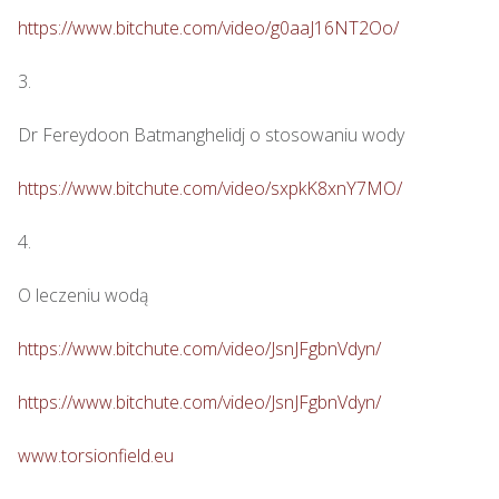
https://www.bitchute.com/video/g0aaJ16NT2Oo/
3.

Dr Fereydoon Batmanghelidj o stosowaniu wody

https://www.bitchute.com/video/sxpkK8xnY7MO/
4.

O leczeniu wodą

https://www.bitchute.com/video/JsnJFgbnVdyn/
https://www.bitchute.com/video/JsnJFgbnVdyn/
www.torsionfield.eu