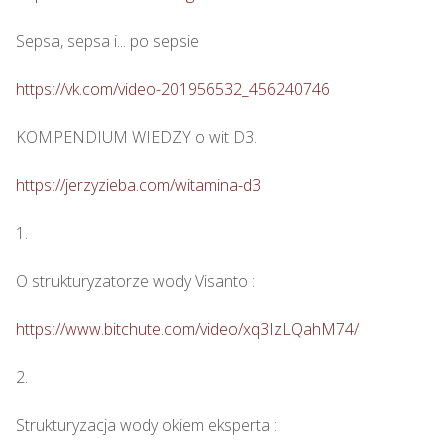
Sepsa, sepsa i... po sepsie 

https://vk.com/video-201956532_456240746
KOMPENDIUM WIEDZY o wit D3.

https://jerzyzieba.com/witamina-d3
1.

O strukturyzatorze wody Visanto :

https://www.bitchute.com/video/xq3IzLQahM74/
2.

Strukturyzacja wody okiem eksperta : 
