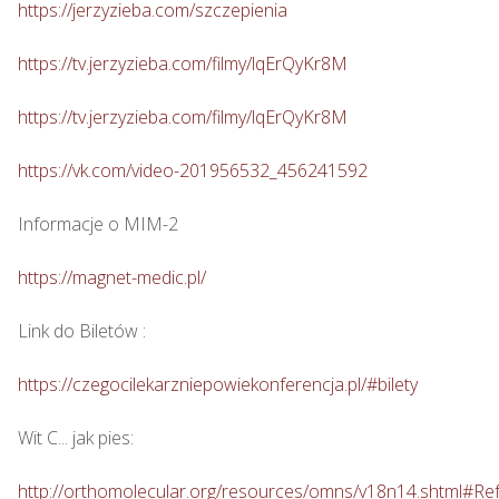
https://jerzyzieba.com/szczepienia
https://tv.jerzyzieba.com/filmy/lqErQyKr8M
https://tv.jerzyzieba.com/filmy/lqErQyKr8M
https://vk.com/video-201956532_456241592
Informacje o MIM-2

https://magnet-medic.pl/
Link do Biletów : 

https://czegocilekarzniepowiekonferencja.pl/#bilety
Wit C... jak pies: 

http://orthomolecular.org/resources/omns/v18n14.shtml#Re