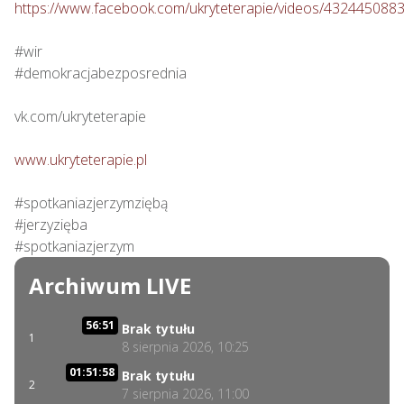
https://www.facebook.com/ukryteterapie/videos/432445088
#wir

#demokracjabezposrednia

vk.com/ukryteterapie

www.ukryteterapie.pl
#spotkaniazjerzymziębą

#jerzyzięba

#spotkaniazjerzym
Archiwum LIVE
56:51
Brak tytułu
1
8 sierpnia 2026, 10:25
01:51:58
Brak tytułu
2
7 sierpnia 2026, 11:00