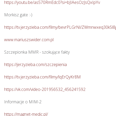
https://youtu.be/as570RmEdc0?si=bJIAesOzJsQxIpYv
Morkisz gate :-)

https://tv.jerzyzieba.com/filmy/bevrPLGrNl/ZWmnwxeq30k5
www.mariuszswider.com.pl
Szczepionka MMR - szokujące fakty

https://jerzyzieba.com/szczepienia
https://tv.jerzyzieba.com/filmy/lqErQyKr8M
https://vk.com/video-201956532_456241592
Informacje o MIM-2

https://magnet-medic.pl/