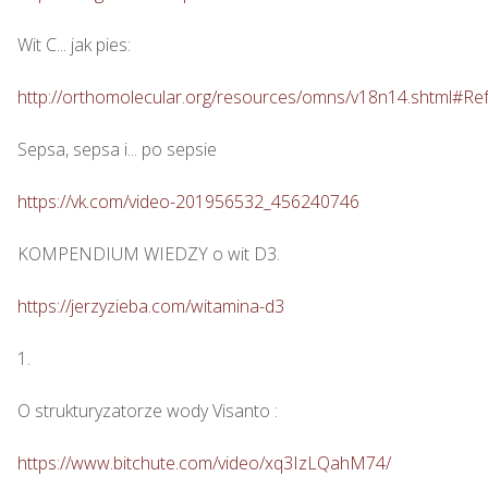
Wit C... jak pies: 

http://orthomolecular.org/resources/omns/v18n14.shtml#Re
Sepsa, sepsa i... po sepsie 

https://vk.com/video-201956532_456240746
KOMPENDIUM WIEDZY o wit D3.

https://jerzyzieba.com/witamina-d3
1.

O strukturyzatorze wody Visanto :

https://www.bitchute.com/video/xq3IzLQahM74/