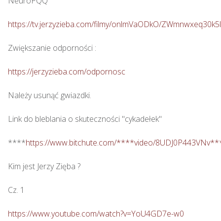
NeuroPQQ

https://tv.jerzyzieba.com/filmy/onlmVaODkO/ZWmnwxeq30
Zwiększanie odporności : 

https://jerzyzieba.com/odpornosc
Należy usunąć gwiazdki.

Link do bleblania o skuteczności "cykadełek"

****
https://www.bitchute.com/****video/8UDJ0P443VNv**
Kim jest Jerzy Zięba ? 

Cz. 1

https://www.youtube.com/watch?v=YoU4GD7e-w0