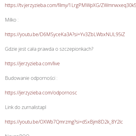
https://tv.jerzyzieba.com/filmy/1LrgPMWpXG/ZWmnwxeq30
Milko : 

https://youtu.be/D6MSyceKa3A?si=Yv3ZbLWbxNUL95iZ
Gdzie jest cała prawda o szczepionkach?  

https://jerzyzieba.com/live
Budowanie odporności : 

https://jerzyzieba.com/odpornosc
Link do zurnalistapl

https://youtu.be/OXWb7Qmrzmg?si=dSxBjm8D2k_8Y2lc