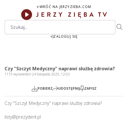
WRÓĆ NA JERZYZIEBA.COM
ZALOGUJ SIĘ
00:00
Play
Mute
Settings
PIP
Ente
Play
Czy "Szczyt Medyczny" naprawi służbę zdrowia?
fulls
1175
wyświetleń
-
24 listopada 2025, 12:03
POBIERZ
UDOSTĘPNIJ
ZAPISZ
Czy "Szczyt Medyczny" naprawi służbę zdrowia?    

listy@prezydent.pl
