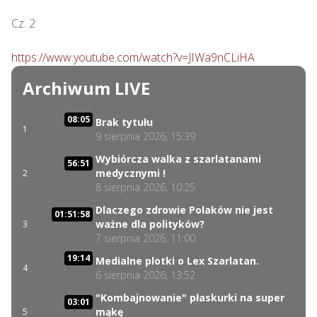
Cz. 2

https://www.youtube.com/watch?v=JIWa9nCLiHA
Archiwum LIVE
08:05
Brak tytułu
1
9 sierpnia 2026, 15:39
Wybiórcza walka z szarlatanami
56:51
medycznymi !
2
8 sierpnia 2026, 10:25
Dlaczego zdrowie Polaków nie jest
01:51:58
ważne dla polityków?
3
7 sierpnia 2026, 11:00
19:14
Medialne plotki o Lex Szarlatan.
4
6 sierpnia 2026, 13:52
"Kombajnowanie" płaskurki na super
03:01
mąkę
5