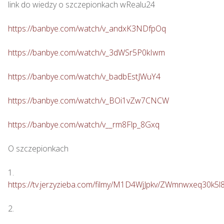
link do wiedzy o szczepionkach wRealu24 

https://banbye.com/watch/v_andxK3NDfpOq
https://banbye.com/watch/v_3dWSr5P0kIwm
https://banbye.com/watch/v_badbEstJWuY4
https://banbye.com/watch/v_BOi1vZw7CNCW
https://banbye.com/watch/v__rm8Flp_8Gxq
O szczepionkach

https://tv.jerzyzieba.com/filmy/M1D4WjJpkv/ZWmnwxeq30k
2. 
