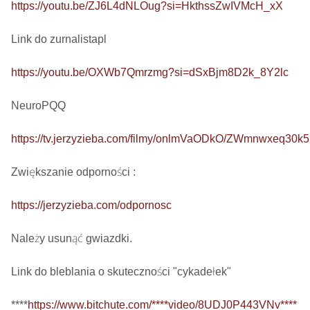
https://youtu.be/ZJ6L4dNLOug?si=HkthssZwIVMcH_xX
Link do zurnalistapl

https://youtu.be/OXWb7Qmrzmg?si=dSxBjm8D2k_8Y2lc
NeuroPQQ

https://tv.jerzyzieba.com/filmy/onlmVaODkO/ZWmnwxeq30
Zwiększanie odporności : 

https://jerzyzieba.com/odpornosc
Należy usunąć gwiazdki.

Link do bleblania o skuteczności "cykadełek"

****
https://www.bitchute.com/****video/8UDJ0P443VNv****