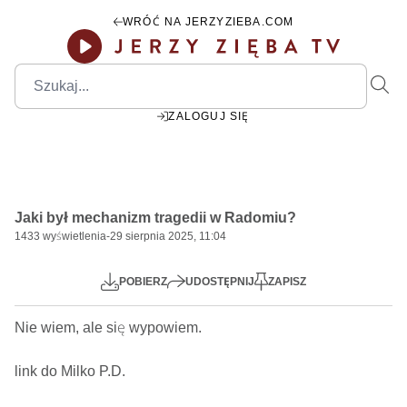
WRÓĆ NA JERZYZIEBA.COM
ZALOGUJ SIĘ
00:00
Play
Mute
Settings
PIP
Ente
Play
Jaki był mechanizm tragedii w Radomiu?
fulls
1433
wyświetlenia
-
29 sierpnia 2025, 11:04
POBIERZ
UDOSTĘPNIJ
ZAPISZ
Nie wiem, ale się wypowiem.    

link do Milko P.D.
