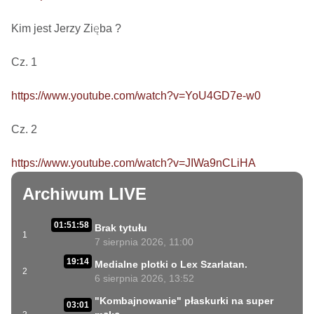
Kim jest Jerzy Zięba ? 

Cz. 1

https://www.youtube.com/watch?v=YoU4GD7e-w0
Cz. 2

https://www.youtube.com/watch?v=JIWa9nCLiHA
Archiwum LIVE
01:51:58
Brak tytułu
1
7 sierpnia 2026, 11:00
19:14
Medialne plotki o Lex Szarlatan.
2
6 sierpnia 2026, 13:52
"Kombajnowanie" płaskurki na super
03:01