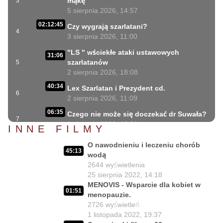
mąkę
3
5 sierpnia 2026, 14:57
02:12:45
Czy wygrają szarlatani?
4
3 sierpnia 2026, 11:00
"LS " wściekłe ataki ustawowych
31:06
szarlatanów
5
2 sierpnia 2026, 18:08
40:34
Lex Szarlatan i Prezydent cd.
6
2 sierpnia 2026, 11:09
06:35
Czego nie może się doczekać dr Suwała?
7
1 sierpnia 2026, 16:01
INNE FILMY
17:10
Szczepionkowa bańka w końcu pękła!
O nawodnieniu i leczeniu chorób
8
1 sierpnia 2026, 10:02
45:13
wodą
2644
wyświetlenia
NIESPODZIANKA u Prezydenta
14:50
25 sierpnia 2022, 14:18
Nawrockiego!!
9
MENOVIS - Wsparcie dla kobiet w
30 lipca 2026, 15:45
01:51
menopauzie.
Czy Prezydent uratuje chorych
2726
wyświetleń
02:12:04
Polaków?
10
1 listopada 2022, 19:37
29 lipca 2026, 11:00