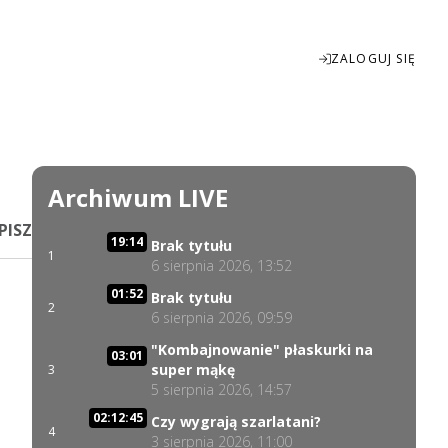
ZALOGUJ SIĘ
Enter
fullscreen
Archiwum LIVE
PISZ
19:14
Brak tytułu
1
6 sierpnia 2026, 13:52
01:52
Brak tytułu
2
6 sierpnia 2026, 09:59
"Kombajnowanie" płaskurki na
03:01
super mąkę
3
5 sierpnia 2026, 14:57
02:12:45
Czy wygrają szarlatani?
4
3 sierpnia 2026, 11:00