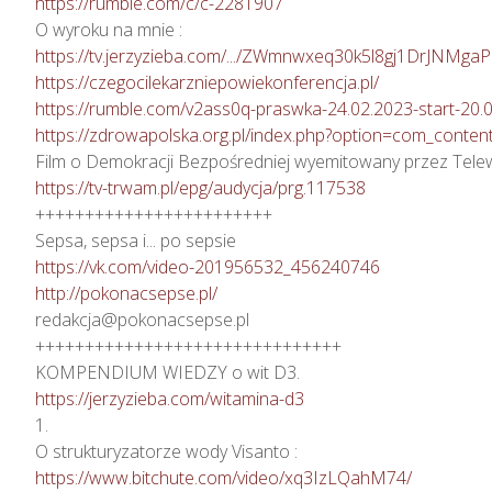
https://rumble.com/c/c-2281907
https://tv.jerzyzieba.com/.../ZWmnwxeq30k5l8gj1DrJNMga
https://czegocilekarzniepowiekonferencja.pl/
https://rumble.com/v2ass0q-praswka-24.02.2023-start-20.
https://zdrowapolska.org.pl/index.php?option=com_conten
https://tv-trwam.pl/epg/audycja/prg.117538
++++++++++++++++++++++++

https://vk.com/video-201956532_456240746
http://pokonacsepse.pl/
redakcja@pokonacsepse.pl

+++++++++++++++++++++++++++++++

https://jerzyzieba.com/witamina-d3
1.

https://www.bitchute.com/video/xq3IzLQahM74/