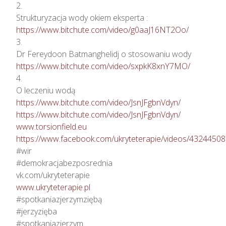
2.

https://www.bitchute.com/video/g0aaJ16NT2Oo/
3.

https://www.bitchute.com/video/sxpkK8xnY7MO/
4.

https://www.bitchute.com/video/JsnJFgbnVdyn/
https://www.bitchute.com/video/JsnJFgbnVdyn/
www.torsionfield.eu
https://www.facebook.com/ukryteterapie/videos/4324450
#wir

#demokracjabezposrednia

www.ukryteterapie.pl
#spotkaniazjerzymziębą

#jerzyzięba

#spotkaniazjerzym