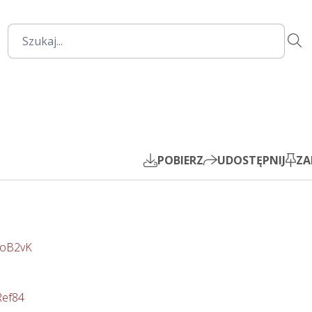
1:14:18
Mute
Settings
PIP
Play
POBIERZ
UDOSTĘPNIJ
ZA
PoB2vK
Ref84