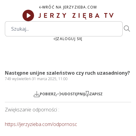
WRÓĆ NA JERZYZIEBA.COM
ZALOGUJ SIĘ
1:59:25
Play
Mute
Settings
PIP
Ente
Play
Następne unijne szaleństwo czy ruch uzasadniony?
fulls
749
wyświetleń
-
31 marca 2025, 11:00
POBIERZ
UDOSTĘPNIJ
ZAPISZ
Zwiększanie odporności : 

https://jerzyzieba.com/odpornosc