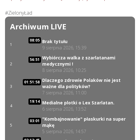
#ZielonyŁad
Archiwum LIVE
08:05
Brak tytułu
1
9 sierpnia 2026, 15:39
Wybiórcza walka z szarlatanami
56:51
medycznymi !
2
8 sierpnia 2026, 10:25
Dlaczego zdrowie Polaków nie jest
01:51:58
ważne dla polityków?
3
7 sierpnia 2026, 11:00
19:14
Medialne plotki o Lex Szarlatan.
4
6 sierpnia 2026, 13:52
"Kombajnowanie" płaskurki na super
03:01
mąkę
5
5 sierpnia 2026, 14:57