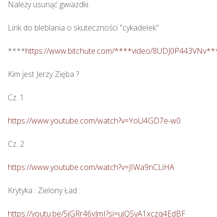
Należy usunąć gwiazdki.

Link do bleblania o skuteczności "cykadełek"

****
https://www.bitchute.com/****video/8UDJ0P443VNv**
Kim jest Jerzy Zięba ? 

Cz. 1

https://www.youtube.com/watch?v=YoU4GD7e-w0
Cz. 2

https://www.youtube.com/watch?v=JIWa9nCLiHA
Krytyka : Zielony Ład : 

https://youtu.be/5jGRr46vJmI?si=ujQSyA1xczq4EdBF