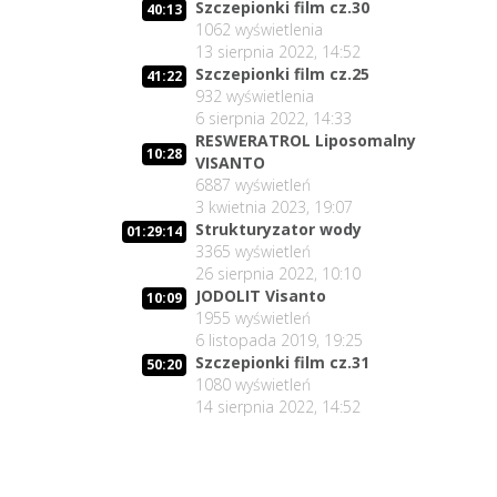
Szczepionki film cz.30
40:13
1062
wyświetlenia
13 sierpnia 2022, 14:52
Szczepionki film cz.25
41:22
932
wyświetlenia
6 sierpnia 2022, 14:33
RESWERATROL Liposomalny
10:28
VISANTO
6887
wyświetleń
3 kwietnia 2023, 19:07
Strukturyzator wody
01:29:14
3365
wyświetleń
26 sierpnia 2022, 10:10
JODOLIT Visanto
10:09
1955
wyświetleń
6 listopada 2019, 19:25
Szczepionki film cz.31
50:20
1080
wyświetleń
14 sierpnia 2022, 14:52