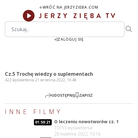
WRÓĆ NA JERZYZIEBA.COM
ZALOGUJ SIĘ
00:00
Play
Mute
Settings
PIP
Ente
Play
Cz.5 Trochę wiedzy o suplementach
fulls
422
wyświetlenia
-
21 września 2022, 19:48
UDOSTĘPNIJ
ZAPISZ
INNE FILMY
O leczeniu nowotworów cz. 1
01:50:21
10153
wyświetlenia
26 kwietnia 2022, 10:16