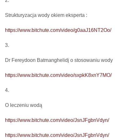
2.

Strukturyzacja wody okiem eksperta : 

https://www.bitchute.com/video/g0aaJ16NT2Oo/
3.

Dr Fereydoon Batmanghelidj o stosowaniu wody

https://www.bitchute.com/video/sxpkK8xnY7MO/
4.

O leczeniu wodą

https://www.bitchute.com/video/JsnJFgbnVdyn/
https://www.bitchute.com/video/JsnJFgbnVdyn/