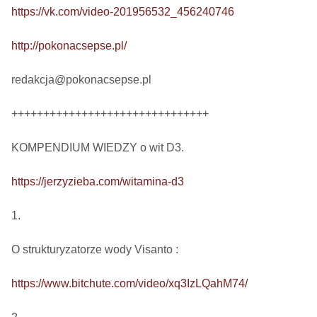
https://vk.com/video-201956532_456240746
http://pokonacsepse.pl/
redakcja@pokonacsepse.pl

+++++++++++++++++++++++++++++++

KOMPENDIUM WIEDZY o wit D3.

https://jerzyzieba.com/witamina-d3
1.

O strukturyzatorze wody Visanto :

https://www.bitchute.com/video/xq3IzLQahM74/