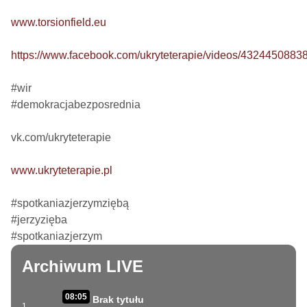
www.torsionfield.eu
https://www.facebook.com/ukryteterapie/videos/4324450883
#wir

#demokracjabezposrednia

vk.com/ukryteterapie

www.ukryteterapie.pl
#spotkaniazjerzymziębą

#jerzyzięba

#spotkaniazjerzym
Archiwum LIVE
08:05
Brak tytułu
1