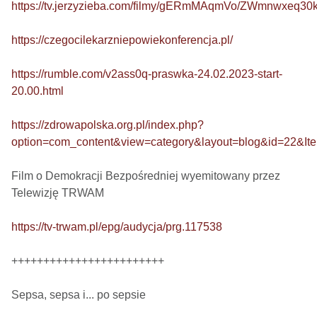
https://tv.jerzyzieba.com/filmy/gERmMAqmVo/ZWmnwxeq3
https://czegocilekarzniepowiekonferencja.pl/
https://rumble.com/v2ass0q-praswka-24.02.2023-start-
20.00.html
https://zdrowapolska.org.pl/index.php?
option=com_content&view=category&layout=blog&id=22&It
Film o Demokracji Bezpośredniej wyemitowany przez 
Telewizję TRWAM

https://tv-trwam.pl/epg/audycja/prg.117538
++++++++++++++++++++++++

Sepsa, sepsa i... po sepsie 
