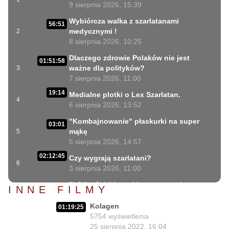
9 sierpnia 2026, 15:39
Wybiórcza walka z szarlatanami
56:51
medycznymi !
2
8 sierpnia 2026, 10:25
Dlaczego zdrowie Polaków nie jest
01:51:58
ważne dla polityków?
3
7 sierpnia 2026, 11:00
19:14
Medialne plotki o Lex Szarlatan.
4
6 sierpnia 2026, 13:52
"Kombajnowanie" płaskurki na super
03:01
mąkę
5
5 sierpnia 2026, 14:57
02:12:45
Czy wygrają szarlatani?
6
3 sierpnia 2026, 11:00
"LS " wściekłe ataki ustawowych
INNE FILMY
31:06
szarlatanów
7
2 sierpnia 2026, 18:08
Kolagen
01:19:25
5754
wyświetlenia
40:34
Lex Szarlatan i Prezydent cd.
25 sierpnia 2022, 16:04
8