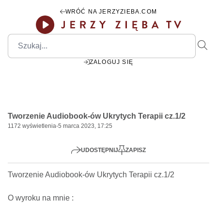
WRÓĆ NA JERZYZIEBA.COM
ZALOGUJ SIĘ
00:00
Play
Mute
Settings
PIP
Ente
Play
Tworzenie Audiobook-ów Ukrytych Terapii cz.1/2
fulls
1172
wyświetlenia
-
5 marca 2023, 17:25
UDOSTĘPNIJ
ZAPISZ
Tworzenie Audiobook-ów Ukrytych Terapii cz.1/2   

O wyroku na mnie : 
