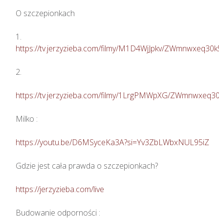
O szczepionkach

https://tv.jerzyzieba.com/filmy/M1D4WjJpkv/ZWmnwxeq3
2. 

https://tv.jerzyzieba.com/filmy/1LrgPMWpXG/ZWmnwxeq
Milko : 

https://youtu.be/D6MSyceKa3A?si=Yv3ZbLWbxNUL95iZ
Gdzie jest cała prawda o szczepionkach?  

https://jerzyzieba.com/live
Budowanie odporności : 
