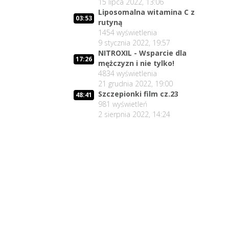
15 lipca 2022, 13:06
Liposomalna witamina C z
03:53
rutyną
1454
wyświetlenia
9 stycznia 2022, 19:57
NITROXIL - Wsparcie dla
17:26
mężczyzn i nie tylko!
4834
wyświetlenia
21 grudnia 2022, 19:00
Szczepionki film cz.23
48:41
981
wyświetleń
2 sierpnia 2022, 14:24