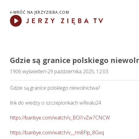
WRÓĆ NA JERZYZIEBA.COM
Play
Gdzie są granice polskiego niewol
1906
wyświetleń
-
29 października 2025, 12:03
Gdzie są granice polskiego niewolnictwa?

link do wiedzy o szczepionkach wRealu24 

https://banbye.com/watch/v_BOi1vZw7CNCW
https://banbye.com/watch/v__rm8Flp_8Gxq