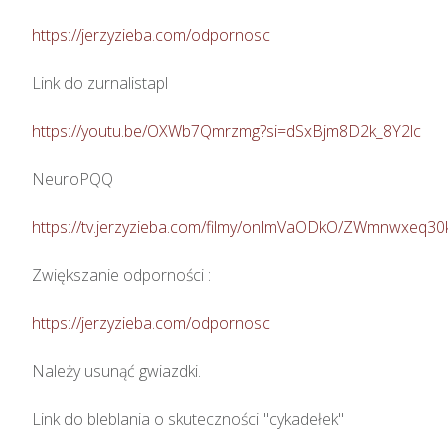
https://jerzyzieba.com/odpornosc
Link do zurnalistapl

https://youtu.be/OXWb7Qmrzmg?si=dSxBjm8D2k_8Y2lc
NeuroPQQ

https://tv.jerzyzieba.com/filmy/onlmVaODkO/ZWmnwxeq
Zwiększanie odporności : 

https://jerzyzieba.com/odpornosc
Należy usunąć gwiazdki.

Link do bleblania o skuteczności "cykadełek"
