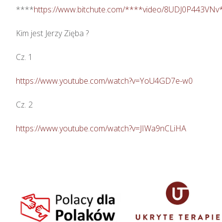
****
https://www.bitchute.com/****video/8UDJ0P443VNv
Kim jest Jerzy Zięba ? 

Cz. 1

https://www.youtube.com/watch?v=YoU4GD7e-w0
Cz. 2

https://www.youtube.com/watch?v=JIWa9nCLiHA