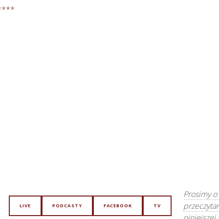
****
Prosimy o
przeczyta
LIVE
PODCASTY
FACEBOOK
TV
niniejszej