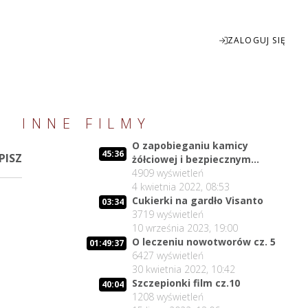
ZALOGUJ SIĘ
Enter
INNE FILMY
fullscreen
O zapobieganiu kamicy
45:36
PISZ
żółciowej i bezpiecznym
rozpuszczaniu kamieni
4909
wyświetleń
żółciowych
4 kwietnia 2022, 08:53
Cukierki na gardło Visanto
03:34
3719
wyświetleń
10 września 2023, 19:00
O leczeniu nowotworów cz. 5
01:49:37
6427
wyświetleń
30 kwietnia 2022, 10:42
Szczepionki film cz.10
40:04
1208
wyświetleń