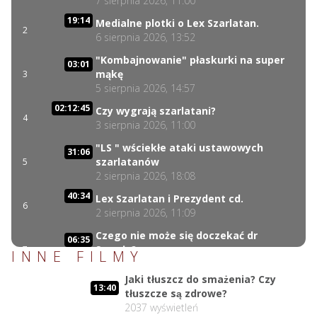
7 sierpnia 2026, 11:00
19:14
Medialne plotki o Lex Szarlatan.
2
6 sierpnia 2026, 13:52
"Kombajnowanie" płaskurki na super
03:01
mąkę
3
5 sierpnia 2026, 14:57
02:12:45
Czy wygrają szarlatani?
4
3 sierpnia 2026, 11:00
"LS " wściekłe ataki ustawowych
31:06
szarlatanów
5
2 sierpnia 2026, 18:08
40:34
Lex Szarlatan i Prezydent cd.
6
2 sierpnia 2026, 11:09
Czego nie może się doczekać dr
06:35
Suwała?
7
INNE FILMY
1 sierpnia 2026, 16:01
Jaki tłuszcz do smażenia? Czy
17:10
Szczepionkowa bańka w końcu pękła!
13:40
tłuszcze są zdrowe?
8
1 sierpnia 2026, 10:02
2037
wyświetleń