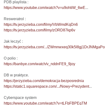
https://www.youtube.com/watch?v=u9ohtiW_6wE
...

https://tv.jerzyzieba.com/filmy/VbWmdKqDn6
https://tv.jerzyzieba.com/filmy/zORD87kp6v
https://tv.jerzyzieba.com/.../ZWmnwxeq30k5l8gj1DrJNMgaP
https://banbye.com/watch/v_nddnFE9_9joy
https://jerzyzieba.com/demokracja-bezposrednia
https://static1.squarespace.com/.../Nowy+Prezydent
...

https://www.youtube.com/watch?v=tLFbFBPEqTM