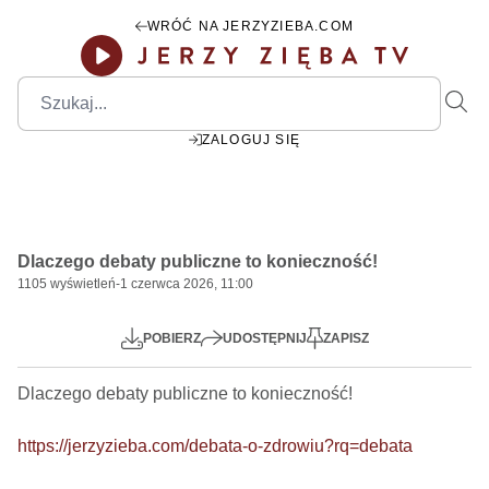
WRÓĆ NA JERZYZIEBA.COM
ZALOGUJ SIĘ
00:00
Play
Mute
Settings
PIP
Ente
Play
Dlaczego debaty publiczne to konieczność!
fulls
1105
wyświetleń
-
1 czerwca 2026, 11:00
POBIERZ
UDOSTĘPNIJ
ZAPISZ
Dlaczego debaty publiczne to konieczność!

https://jerzyzieba.com/debata-o-zdrowiu?rq=debata