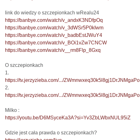
https://banbye.com/watch/v_andxK3NDfpOq
https://banbye.com/watch/v_3dWSr5P0kIwm
https://banbye.com/watch/v_badbEstJWuY4
https://banbye.com/watch/v_BOi1vZw7CNCW
https://banbye.com/watch/v__rm8Flp_8Gxq
O szczepionkach

https://tv.jerzyzieba.com/.../ZWmnwxeq30k5l8gj1DrJNMgaP
https://tv.jerzyzieba.com/.../ZWmnwxeq30k5l8gj1DrJNMgaP
https://youtu.be/D6MSyceKa3A?si=Yv3ZbLWbxNUL95iZ