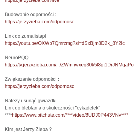
https://jerzyzieba.com/live
https://jerzyzieba.com/odpornosc
https://youtu.be/OXWb7Qmrzmg?si=dSxBjm8D2k_8Y2lc
https://tv.jerzyzieba.com/.../ZWmnwxeq30k5l8gj1DrJNMgaP
https://jerzyzieba.com/odpornosc
Należy usunąć gwiazdki.

Link do bleblania o skuteczności "cykadełek"

****
https://www.bitchute.com/****video/8UDJ0P443VNv****
Kim jest Jerzy Zięba ?
