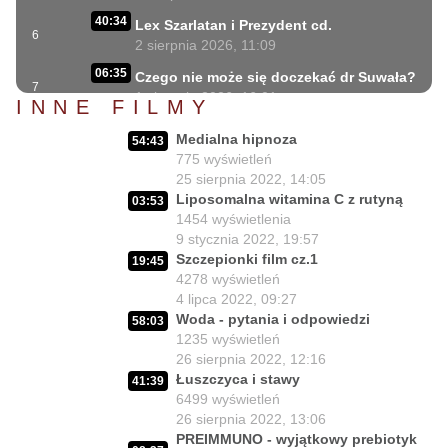
40:34
Lex Szarlatan i Prezydent cd.
6
2 sierpnia 2026, 11:09
06:35
Czego nie może się doczekać dr Suwała?
7
1 sierpnia 2026, 16:01
INNE FILMY
17:10
Szczepionkowa bańka w końcu pękła!
Medialna hipnoza
8
54:43
1 sierpnia 2026, 10:02
775
wyświetleń
25 sierpnia 2022, 14:05
NIESPODZIANKA u Prezydenta
14:50
Liposomalna witamina C z rutyną
Nawrockiego!!
9
03:53
1454
wyświetlenia
30 lipca 2026, 15:45
9 stycznia 2022, 19:57
Czy Prezydent uratuje chorych
Szczepionki film cz.1
02:12:04
19:45
Polaków?
10
4278
wyświetleń
29 lipca 2026, 11:00
4 lipca 2022, 09:27
Woda - pytania i odpowiedzi
02:03:47
58:03
Czy da się lepiej leczyć ?
11
1235
wyświetleń
27 lipca 2026, 11:01
26 sierpnia 2022, 12:16
Jedna osoba zadecyduje : będziesz
Łuszczyca i stawy
41:39
02:05:56
zdrowy lub umrzesz.
12
6499
wyświetleń
24 lipca 2026, 11:02
26 sierpnia 2022, 13:06
PREIMMUNO - wyjątkowy prebiotyk
02:15:25