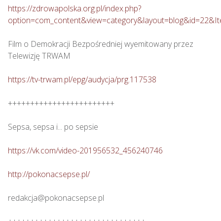
https://zdrowapolska.org.pl/index.php?
option=com_content&view=category&layout=blog&id=22&I
Film o Demokracji Bezpośredniej wyemitowany przez 
Telewizję TRWAM

https://tv-trwam.pl/epg/audycja/prg.117538
++++++++++++++++++++++++

Sepsa, sepsa i... po sepsie 

https://vk.com/video-201956532_456240746
http://pokonacsepse.pl/
redakcja@pokonacsepse.pl
