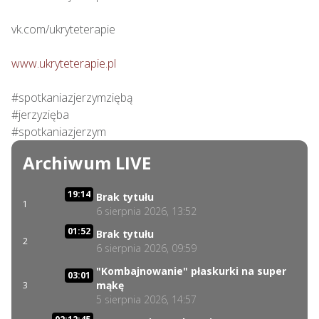
vk.com/ukryteterapie

www.ukryteterapie.pl
#spotkaniazjerzymziębą

#jerzyzięba

#spotkaniazjerzym
Archiwum LIVE
19:14
Brak tytułu
1
6 sierpnia 2026, 13:52
01:52
Brak tytułu
2
6 sierpnia 2026, 09:59
"Kombajnowanie" płaskurki na super
03:01
mąkę
3
5 sierpnia 2026, 14:57