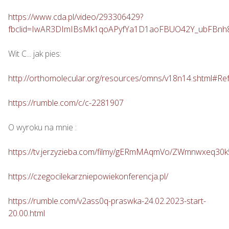
https://www.cda.pl/video/293306429?
fbclid=IwAR3DImIBsMk1qoAPyfYa1D1aoFBUO42Y_ubFBn
Wit C... jak pies: 

http://orthomolecular.org/resources/omns/v18n14.shtml#Re
https://rumble.com/c/c-2281907
O wyroku na mnie : 

https://tv.jerzyzieba.com/filmy/gERmMAqmVo/ZWmnwxeq30
https://czegocilekarzniepowiekonferencja.pl/
https://rumble.com/v2ass0q-praswka-24.02.2023-start-
20.00.html