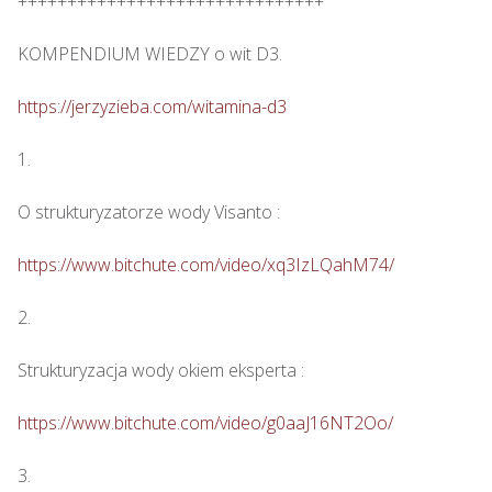
+++++++++++++++++++++++++++++++

KOMPENDIUM WIEDZY o wit D3.

https://jerzyzieba.com/witamina-d3
1.

O strukturyzatorze wody Visanto :

https://www.bitchute.com/video/xq3IzLQahM74/
2.

Strukturyzacja wody okiem eksperta : 

https://www.bitchute.com/video/g0aaJ16NT2Oo/
3.
