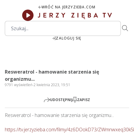
WRÓĆ NA JERZYZIEBA.COM
ZALOGUJ SIĘ
00:00
Play
Mute
Settings
PIP
Ente
Play
Resweratrol - hamowanie starzenia się
fulls
organizmu...
9791
wyświetleń
-
2 kwietnia 2023, 19:51
UDOSTĘPNIJ
ZAPISZ
Resweratrol - hamowanie starzenia się organizmu...  

https://tv.jerzyzieba.com/filmy/4z6DOokD73/ZWmnwxeq30