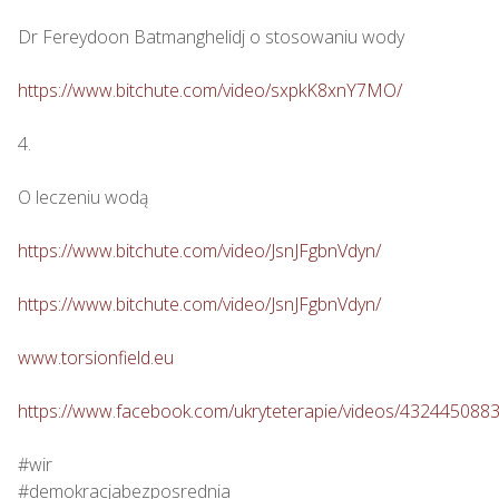
Dr Fereydoon Batmanghelidj o stosowaniu wody

https://www.bitchute.com/video/sxpkK8xnY7MO/
4.

O leczeniu wodą

https://www.bitchute.com/video/JsnJFgbnVdyn/
https://www.bitchute.com/video/JsnJFgbnVdyn/
www.torsionfield.eu
https://www.facebook.com/ukryteterapie/videos/432445088
#wir

#demokracjabezposrednia
