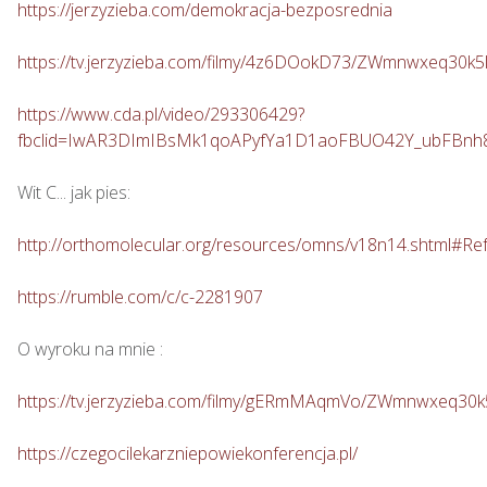
https://jerzyzieba.com/demokracja-bezposrednia
https://tv.jerzyzieba.com/filmy/4z6DOokD73/ZWmnwxeq30
https://www.cda.pl/video/293306429?
fbclid=IwAR3DImIBsMk1qoAPyfYa1D1aoFBUO42Y_ubFBn
Wit C... jak pies: 

http://orthomolecular.org/resources/omns/v18n14.shtml#Re
https://rumble.com/c/c-2281907
O wyroku na mnie : 

https://tv.jerzyzieba.com/filmy/gERmMAqmVo/ZWmnwxeq30
https://czegocilekarzniepowiekonferencja.pl/