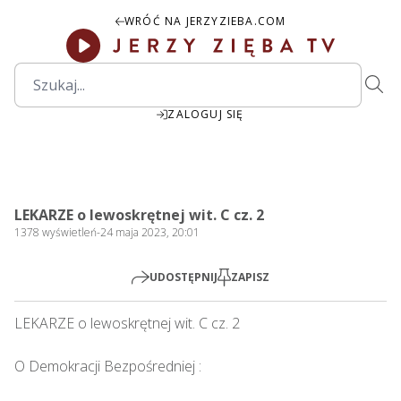
WRÓĆ NA JERZYZIEBA.COM
ZALOGUJ SIĘ
00:00
Play
Mute
Settings
PIP
Ente
Play
LEKARZE o lewoskrętnej wit. C cz. 2
fulls
1378
wyświetleń
-
24 maja 2023, 20:01
UDOSTĘPNIJ
ZAPISZ
LEKARZE o lewoskrętnej wit. C cz. 2    

O Demokracji Bezpośredniej : 
