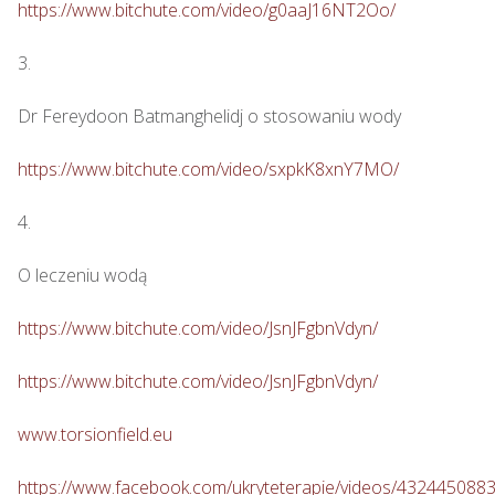
https://www.bitchute.com/video/g0aaJ16NT2Oo/
3.

Dr Fereydoon Batmanghelidj o stosowaniu wody

https://www.bitchute.com/video/sxpkK8xnY7MO/
4.

O leczeniu wodą

https://www.bitchute.com/video/JsnJFgbnVdyn/
https://www.bitchute.com/video/JsnJFgbnVdyn/
www.torsionfield.eu
https://www.facebook.com/ukryteterapie/videos/432445088