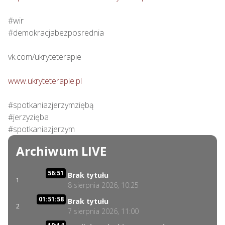
#wir

#demokracjabezposrednia

vk.com/ukryteterapie

www.ukryteterapie.pl
#spotkaniazjerzymziębą

#jerzyzięba

#spotkaniazjerzym
Archiwum LIVE
56:51
Brak tytułu
1
8 sierpnia 2026, 10:25
01:51:58
Brak tytułu
2
7 sierpnia 2026, 11:00