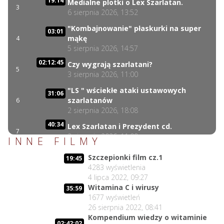
19:14
Medialne plotki o Lex Szarlatan.
3
6 sierpnia 2026, 13:52
"Kombajnowanie" płaskurki na super
03:01
mąkę
4
5 sierpnia 2026, 14:57
02:12:45
Czy wygrają szarlatani?
5
3 sierpnia 2026, 11:00
"LS " wściekłe ataki ustawowych
31:06
szarlatanów
6
2 sierpnia 2026, 18:08
40:34
Lex Szarlatan i Prezydent cd.
7
2 sierpnia 2026, 11:09
INNE FILMY
Czego nie może się doczekać dr
06:35
Szczepionki film cz.1
19:45
Suwała?
8
4283
wyświetlenia
1 sierpnia 2026, 16:01
4 lipca 2022, 09:27
17:10
Witamina C i wirusy
Szczepionkowa bańka w końcu pękła!
35:59
9
1677
wyświetleń
1 sierpnia 2026, 10:02
26 sierpnia 2022, 08:41
NIESPODZIANKA u Prezydenta
Kompendium wiedzy o witaminie
14:50
02:42:02