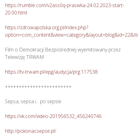
https://rumble.com/v2ass0q-praswka-24.02.2023-start-
20.00.html
https://zdrowapolska.org.pl/index.php?
option=com_content&view=category&layout=blog&id=22&I
Film o Demokracji Bezpośredniej wyemitowany przez 
Telewizję TRWAM

https://tv-trwam.pl/epg/audycja/prg.117538
++++++++++++++++++++++++

Sepsa, sepsa i... po sepsie 

https://vk.com/video-201956532_456240746
http://pokonacsepse.pl/