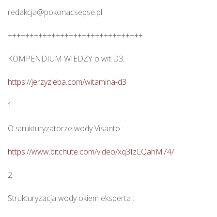
redakcja@pokonacsepse.pl

+++++++++++++++++++++++++++++++

KOMPENDIUM WIEDZY o wit D3.

https://jerzyzieba.com/witamina-d3
1.

O strukturyzatorze wody Visanto :

https://www.bitchute.com/video/xq3IzLQahM74/
2.

Strukturyzacja wody okiem eksperta : 
