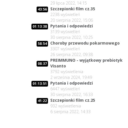
29 lipca 2022, 14:15
Szczepionki film cz.35
43:56
2238
wyświetleń
20 sierpnia 2022, 15:06
Pytania i odpowiedzi
01:13:38
3139
wyświetleń
30 sierpnia 2022, 10:25
Choroby przewodu pokarmowego
58:54
3307
wyświetleń
26 sierpnia 2022, 09:38
PREIMMUNO - wyjątkowy prebiotyk
08:37
Visanto
3792
wyświetlenia
2 września 2024, 19:49
Pytania i odpowiedzi
01:13:51
6447
wyświetleń
30 sierpnia 2022, 16:33
Szczepionki film cz.25
41:22
932
wyświetlenia
6 sierpnia 2022, 14:33