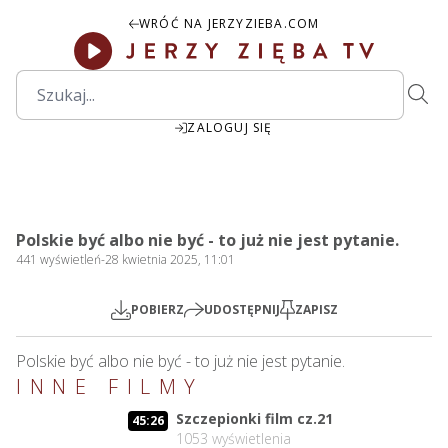
WRÓĆ NA JERZYZIEBA.COM
ZALOGUJ SIĘ
1:58:55
Play
Mute
Settings
PIP
Ente
Play
Polskie być albo nie być - to już nie jest pytanie.
fulls
441
wyświetleń
-
28 kwietnia 2025, 11:01
POBIERZ
UDOSTĘPNIJ
ZAPISZ
Polskie być albo nie być - to już nie jest pytanie.
INNE FILMY
Szczepionki film cz.21
45:26
1053
wyświetlenia