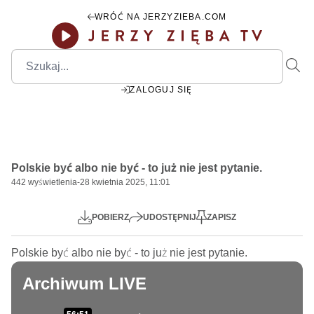
WRÓĆ NA JERZYZIEBA.COM
ZALOGUJ SIĘ
1:58:55
Play
Mute
Settings
PIP
Ente
Play
Polskie być albo nie być - to już nie jest pytanie.
fulls
442
wyświetlenia
-
28 kwietnia 2025, 11:01
POBIERZ
UDOSTĘPNIJ
ZAPISZ
Polskie być albo nie być - to już nie jest pytanie.
Archiwum LIVE