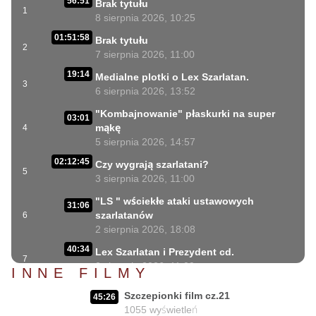
56:51
Brak tytułu
1
8 sierpnia 2026, 10:25
01:51:58
Brak tytułu
2
7 sierpnia 2026, 11:00
19:14
Medialne plotki o Lex Szarlatan.
3
6 sierpnia 2026, 13:52
"Kombajnowanie" płaskurki na super
03:01
mąkę
4
5 sierpnia 2026, 14:57
02:12:45
Czy wygrają szarlatani?
5
3 sierpnia 2026, 11:00
"LS " wściekłe ataki ustawowych
31:06
szarlatanów
6
2 sierpnia 2026, 18:08
40:34
Lex Szarlatan i Prezydent cd.
7
2 sierpnia 2026, 11:09
INNE FILMY
06:35
Czego nie może się doczekać dr Suwała?
Szczepionki film cz.21
8
45:26
1 sierpnia 2026, 16:01
1055
wyświetleń