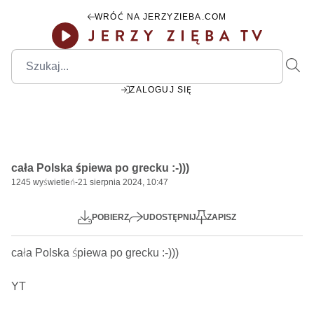
WRÓĆ NA JERZYZIEBA.COM
ZALOGUJ SIĘ
2:27:47
Play
Mute
Settings
PIP
Ente
Play
cała Polska śpiewa po grecku :-)))
fulls
1245
wyświetleń
-
21 sierpnia 2024, 10:47
POBIERZ
UDOSTĘPNIJ
ZAPISZ
cała Polska śpiewa po grecku :-)))

YT
