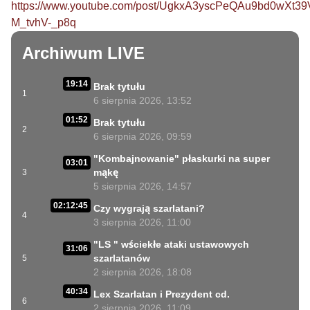
https://www.youtube.com/post/UgkxA3yscPeQAu9bd0wXt39
M_tvhV-_p8q
Archiwum LIVE
19:14
Brak tytułu
1
6 sierpnia 2026, 13:52
01:52
Brak tytułu
2
6 sierpnia 2026, 09:59
"Kombajnowanie" płaskurki na super
03:01
mąkę
3
5 sierpnia 2026, 14:57
02:12:45
Czy wygrają szarlatani?
4
3 sierpnia 2026, 11:00
"LS " wściekłe ataki ustawowych
31:06
szarlatanów
5
2 sierpnia 2026, 18:08
40:34
Lex Szarlatan i Prezydent cd.
6
2 sierpnia 2026, 11:09