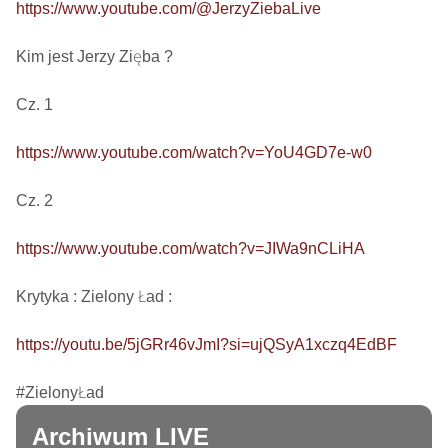
https://www.youtube.com/@JerzyZiebaLive
Kim jest Jerzy Zięba ? 

Cz. 1

https://www.youtube.com/watch?v=YoU4GD7e-w0
Cz. 2

https://www.youtube.com/watch?v=JIWa9nCLiHA
Krytyka : Zielony Ład : 

https://youtu.be/5jGRr46vJmI?si=ujQSyA1xczq4EdBF
#ZielonyŁad
Archiwum LIVE