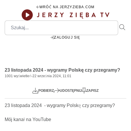
WRÓĆ NA JERZYZIEBA.COM
ZALOGUJ SIĘ
00:00
Play
Mute
Settings
PIP
Ente
Play
23 listopada 2024 - wygramy Polskę czy przegramy?
fulls
1001
wyświetleń
-
22 września 2024, 11:01
POBIERZ
UDOSTĘPNIJ
ZAPISZ
23 listopada 2024  - wygramy Polskę czy przegramy?   

Mój kanał na YouTube
