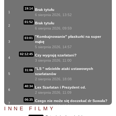
19:14
Brak tytułu
1
6 sierpnia 2026, 13:52
01:52
Brak tytułu
2
6 sierpnia 2026, 09:59
"Kombajnowanie" płaskurki na super
03:01
mąkę
3
5 sierpnia 2026, 14:57
02:12:45
Czy wygrają szarlatani?
4
3 sierpnia 2026, 11:00
"LS " wściekłe ataki ustawowych
31:06
szarlatanów
5
2 sierpnia 2026, 18:08
40:34
Lex Szarlatan i Prezydent cd.
6
2 sierpnia 2026, 11:09
06:35
Czego nie może się doczekać dr Suwała?
7
1 sierpnia 2026, 16:01
INNE FILMY
17:10
Szczepionkowa bańka w końcu pękła!