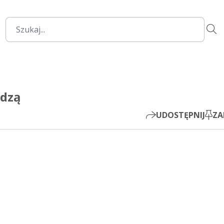
00:00
Mute
Settings
PIP
udzą
Play
UDOSTĘPNIJ
ZA