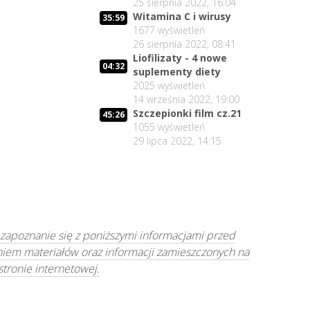
25 sierpnia 2022, 16:04
Witamina C i wirusy
35:59
1677
wyświetleń
26 sierpnia 2022, 08:41
Liofilizaty - 4 nowe
04:32
suplementy diety
2025
wyświetleń
14 września 2022, 19:00
Szczepionki film cz.21
45:26
1055
wyświetleń
29 lipca 2022, 14:15
 zapoznanie się z poniższymi informacjami przed
niem materiałów oraz informacji zamieszczonych na
 stronie internetowej.