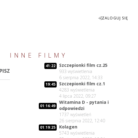
ZALOGUJ SIĘ
Enter
INNE FILMY
fullscreen
Szczepionki film cz.25
41:22
PISZ
933
wyświetlenia
6 sierpnia 2022, 14:33
Szczepionki film cz.1
19:45
4283
wyświetlenia
4 lipca 2022, 09:27
Witamina D - pytania i
01:16:49
odpowiedzi
1737
wyświetleń
26 sierpnia 2022, 12:40
Kolagen
01:19:25
5743
wyświetlenia