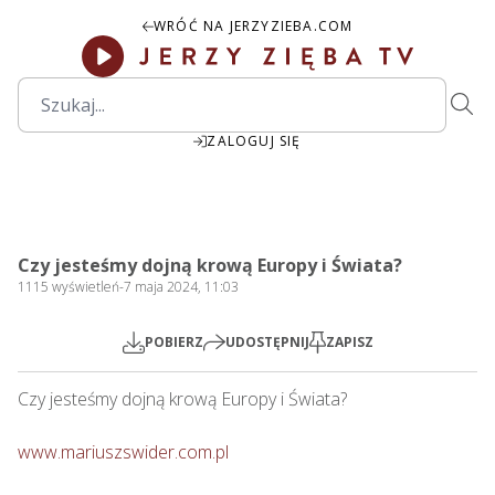
WRÓĆ NA JERZYZIEBA.COM
ZALOGUJ SIĘ
2:09:31
Play
Mute
Settings
PIP
Ente
Play
Czy jesteśmy dojną krową Europy i Świata?
fulls
1115
wyświetleń
-
7 maja 2024, 11:03
POBIERZ
UDOSTĘPNIJ
ZAPISZ
Czy jesteśmy dojną krową Europy i Świata?   

www.mariuszswider.com.pl