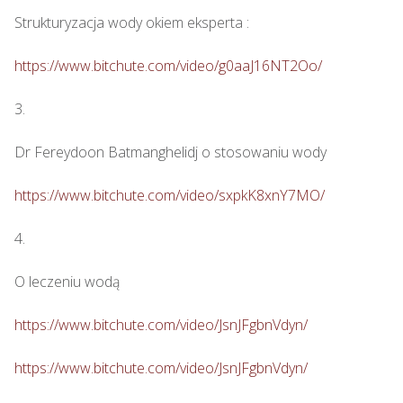
Strukturyzacja wody okiem eksperta : 

https://www.bitchute.com/video/g0aaJ16NT2Oo/
3.

Dr Fereydoon Batmanghelidj o stosowaniu wody

https://www.bitchute.com/video/sxpkK8xnY7MO/
4.

O leczeniu wodą

https://www.bitchute.com/video/JsnJFgbnVdyn/
https://www.bitchute.com/video/JsnJFgbnVdyn/