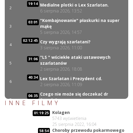
19:14
Medialne plotki o Lex Szarlatan.
2
6 sierpnia 2026, 13:52
"Kombajnowanie" płaskurki na super
03:01
mąkę
3
5 sierpnia 2026, 14:57
02:12:45
Czy wygrają szarlatani?
4
3 sierpnia 2026, 11:00
"LS " wściekłe ataki ustawowych
31:06
szarlatanów
5
2 sierpnia 2026, 18:08
40:34
Lex Szarlatan i Prezydent cd.
6
2 sierpnia 2026, 11:09
Czego nie może się doczekać dr
06:35
Suwała?
7
INNE FILMY
1 sierpnia 2026, 16:01
Kolagen
01:19:25
17:10
Szczepionkowa bańka w końcu pękła!
5743
wyświetlenia
8
1 sierpnia 2026, 10:02
25 sierpnia 2022, 16:04
Choroby przewodu pokarmowego
NIESPODZIANKA u Prezydenta
58:54
14:50