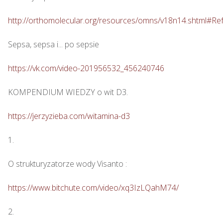
http://orthomolecular.org/resources/omns/v18n14.shtml#Re
Sepsa, sepsa i... po sepsie 

https://vk.com/video-201956532_456240746
KOMPENDIUM WIEDZY o wit D3.

https://jerzyzieba.com/witamina-d3
1.

O strukturyzatorze wody Visanto :

https://www.bitchute.com/video/xq3IzLQahM74/
2.
