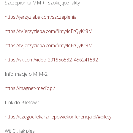
Szczepionka MMR - szokujące fakty

https://jerzyzieba.com/szczepienia
https://tv.jerzyzieba.com/filmy/lqErQyKr8M
https://tv.jerzyzieba.com/filmy/lqErQyKr8M
https://vk.com/video-201956532_456241592
Informacje o MIM-2

https://magnet-medic.pl/
Link do Biletów : 

https://czegocilekarzniepowiekonferencja.pl/#bilety
Wit C... jak pies: 
