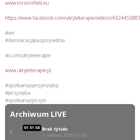
www.torsionfield.eu
https://www.facebook.com/ukryteterapie/videos/432445088
#wir

#demokracjabezposrednia

vk.com/ukryteterapie

www.ukryteterapie.pl
#spotkaniazjerzymziębą

#jerzyzięba

#spotkaniazjerzym
Archiwum LIVE
01:51:58
Brak tytułu
1
7 sierpnia 2026, 11:00