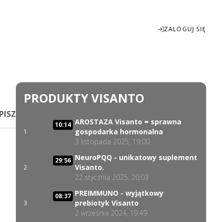
ZALOGUJ SIĘ
Enter
fullscreen
PRODUKTY VISANTO
PISZ
AROSTAZA Visanto = sprawna
10:14
gospodarka hormonalna
1
3 listopada 2025, 19:00
NeuroPQQ - unikatowy suplement
29:56
Visanto.
2
22 stycznia 2025, 20:03
PREIMMUNO - wyjątkowy
08:37
prebiotyk Visanto
3
2 września 2024, 19:49