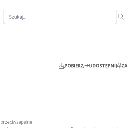
06:56
Mute
Settings
PIP
Play
POBIERZ
UDOSTĘPNIJ
ZA
przeciwzapalne
