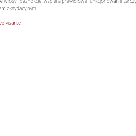
łosy i paznokcie, wspiera prawidłowe funkcjonowanie tarczyc
m oksydacyjnym

ive-visanto