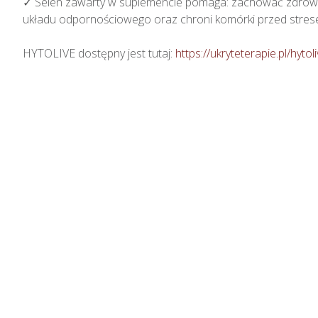
✓ Selen zawarty w suplemencie pomaga: zachować zdrowe w
układu odpornościowego oraz chroni komórki przed strese
HYTOLIVE dostępny jest tutaj: 
https://ukryteterapie.pl/hytol