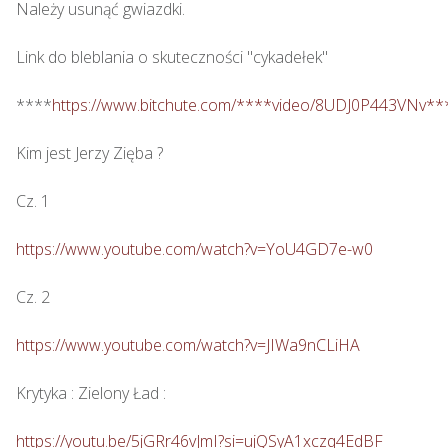
Należy usunąć gwiazdki.

Link do bleblania o skuteczności "cykadełek"

****
https://www.bitchute.com/****video/8UDJ0P443VNv**
Kim jest Jerzy Zięba ? 

Cz. 1

https://www.youtube.com/watch?v=YoU4GD7e-w0
Cz. 2

https://www.youtube.com/watch?v=JIWa9nCLiHA
Krytyka : Zielony Ład : 

https://youtu.be/5jGRr46vJmI?si=ujQSyA1xczq4EdBF