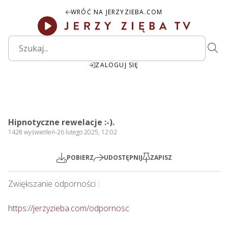
WRÓĆ NA JERZYZIEBA.COM
ZALOGUJ SIĘ
2:02:17
Play
Mute
Settings
PIP
Ente
Play
Hipnotyczne rewelacje :-).
fulls
1428
wyświetleń
-
26 lutego 2025, 12:02
POBIERZ
UDOSTĘPNIJ
ZAPISZ
Zwiększanie odporności : 

https://jerzyzieba.com/odpornosc