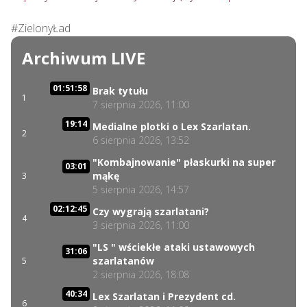
#ZielonyŁad
Archiwum LIVE
01:51:58
Brak tytułu
1
7 sierpnia 2026, 11:00
19:14
Medialne plotki o Lex Szarlatan.
2
6 sierpnia 2026, 13:52
"Kombajnowanie" płaskurki na super
03:01
mąkę
3
5 sierpnia 2026, 14:57
02:12:45
Czy wygrają szarlatani?
4
3 sierpnia 2026, 11:00
"LS " wściekłe ataki ustawowych
31:06
szarlatanów
5
2 sierpnia 2026, 18:08
40:34
Lex Szarlatan i Prezydent cd.
6