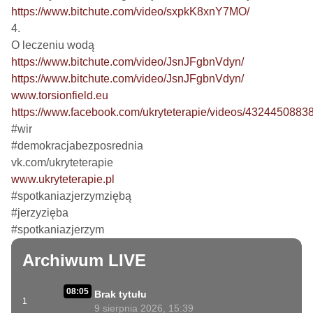
https://www.bitchute.com/video/sxpkK8xnY7MO/
4.

https://www.bitchute.com/video/JsnJFgbnVdyn/
https://www.bitchute.com/video/JsnJFgbnVdyn/
www.torsionfield.eu
https://www.facebook.com/ukryteterapie/videos/4324450883
#wir

#demokracjabezposrednia

www.ukryteterapie.pl
#spotkaniazjerzymziębą

#jerzyzięba

#spotkaniazjerzym
Archiwum LIVE
08:05
Brak tytułu
1
9 sierpnia 2026, 15:39