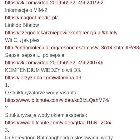
https://vk.com/video-201956532_456241592
https://magnet-medic.pl/
https://czegocilekarzniepowiekonferencja.pl/#bilety
http://orthomolecular.org/resources/omns/v18n14.shtml#Ref8
https://vk.com/video-201956532_456240746
https://jerzyzieba.com/witamina-d3
1.

https://www.bitchute.com/video/xq3IzLQahM74/
2.

https://www.bitchute.com/video/g0aaJ16NT2Oo/
3.
