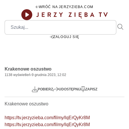
WRÓĆ NA JERZYZIEBA.COM
ZALOGUJ SIĘ
58:35
Play
Mute
Settings
PIP
Ente
Play
Krakenowe oszustwo
fulls
1138
wyświetleń
-
9 grudnia 2023, 12:02
POBIERZ
UDOSTĘPNIJ
ZAPISZ
Krakenowe oszustwo

https://tv.jerzyzieba.com/filmy/lqErQyKr8M
https://tv.jerzyzieba.com/filmy/lqErQyKr8M