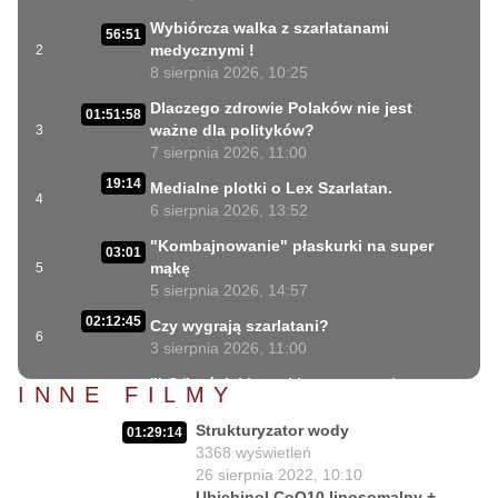
Wybiórcza walka z szarlatanami
56:51
medycznymi !
2
8 sierpnia 2026, 10:25
Dlaczego zdrowie Polaków nie jest
01:51:58
ważne dla polityków?
3
7 sierpnia 2026, 11:00
19:14
Medialne plotki o Lex Szarlatan.
4
6 sierpnia 2026, 13:52
"Kombajnowanie" płaskurki na super
03:01
mąkę
5
5 sierpnia 2026, 14:57
02:12:45
Czy wygrają szarlatani?
6
3 sierpnia 2026, 11:00
"LS " wściekłe ataki ustawowych
INNE FILMY
31:06
szarlatanów
7
2 sierpnia 2026, 18:08
Strukturyzator wody
01:29:14
3368
wyświetleń
40:34
Lex Szarlatan i Prezydent cd.
26 sierpnia 2022, 10:10
8
2 sierpnia 2026, 11:09
Ubichinol CoQ10 liposomalny +