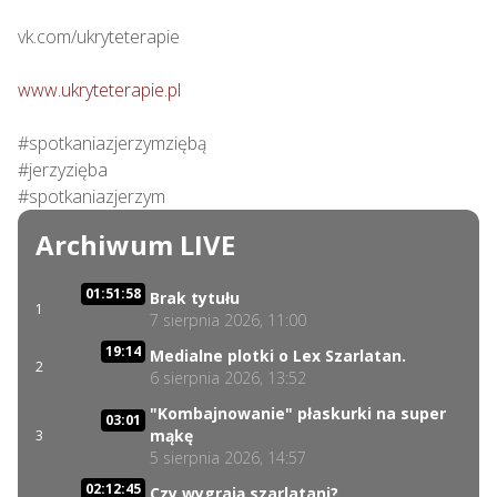
vk.com/ukryteterapie

www.ukryteterapie.pl
#spotkaniazjerzymziębą

#jerzyzięba

#spotkaniazjerzym
Archiwum LIVE
01:51:58
Brak tytułu
1
7 sierpnia 2026, 11:00
19:14
Medialne plotki o Lex Szarlatan.
2
6 sierpnia 2026, 13:52
"Kombajnowanie" płaskurki na super
03:01
mąkę
3
5 sierpnia 2026, 14:57
02:12:45
Czy wygrają szarlatani?