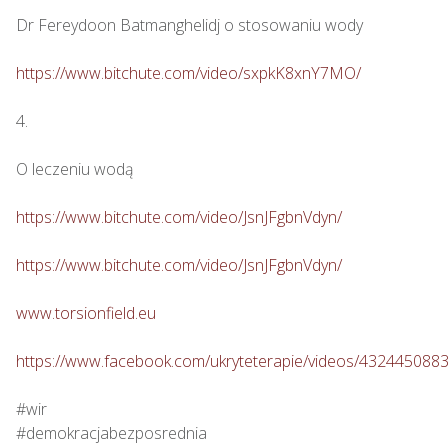
Dr Fereydoon Batmanghelidj o stosowaniu wody

https://www.bitchute.com/video/sxpkK8xnY7MO/
4.

O leczeniu wodą

https://www.bitchute.com/video/JsnJFgbnVdyn/
https://www.bitchute.com/video/JsnJFgbnVdyn/
www.torsionfield.eu
https://www.facebook.com/ukryteterapie/videos/432445088
#wir

#demokracjabezposrednia
