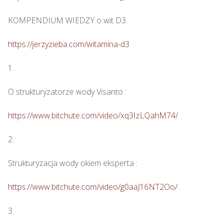
KOMPENDIUM WIEDZY o wit D3.

https://jerzyzieba.com/witamina-d3
1.

O strukturyzatorze wody Visanto :

https://www.bitchute.com/video/xq3IzLQahM74/
2.

Strukturyzacja wody okiem eksperta : 

https://www.bitchute.com/video/g0aaJ16NT2Oo/
3.
