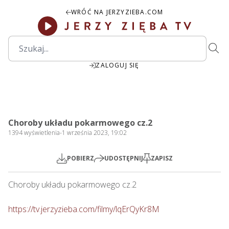
WRÓĆ NA JERZYZIEBA.COM
ZALOGUJ SIĘ
00:00
Play
Mute
Settings
PIP
Ente
Play
Choroby układu pokarmowego cz.2
fulls
1394
wyświetlenia
-
1 września 2023, 19:02
POBIERZ
UDOSTĘPNIJ
ZAPISZ
Choroby układu pokarmowego cz.2

https://tv.jerzyzieba.com/filmy/lqErQyKr8M