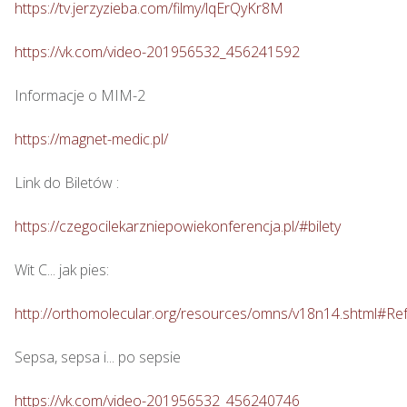
https://tv.jerzyzieba.com/filmy/lqErQyKr8M
https://vk.com/video-201956532_456241592
Informacje o MIM-2

https://magnet-medic.pl/
Link do Biletów : 

https://czegocilekarzniepowiekonferencja.pl/#bilety
Wit C... jak pies: 

http://orthomolecular.org/resources/omns/v18n14.shtml#Re
Sepsa, sepsa i... po sepsie 

https://vk.com/video-201956532_456240746