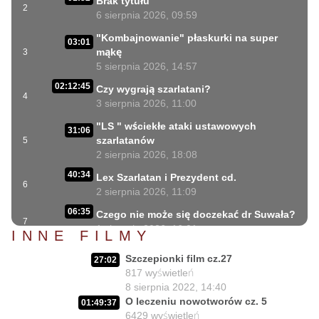
Brak tytułu
2
6 sierpnia 2026, 09:59
"Kombajnowanie" płaskurki na super
03:01
mąkę
3
5 sierpnia 2026, 14:57
02:12:45
Czy wygrają szarlatani?
4
3 sierpnia 2026, 11:00
"LS " wściekłe ataki ustawowych
31:06
szarlatanów
5
2 sierpnia 2026, 18:08
40:34
Lex Szarlatan i Prezydent cd.
6
2 sierpnia 2026, 11:09
06:35
Czego nie może się doczekać dr Suwała?
7
1 sierpnia 2026, 16:01
INNE FILMY
17:10
Szczepionkowa bańka w końcu pękła!
Szczepionki film cz.27
8
27:02
1 sierpnia 2026, 10:02
817
wyświetleń
8 sierpnia 2022, 14:40
NIESPODZIANKA u Prezydenta
14:50
O leczeniu nowotworów cz. 5
Nawrockiego!!
9
01:49:37
6429
wyświetleń
30 lipca 2026, 15:45