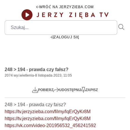
WRÓĆ NA JERZYZIEBA.COM
ZALOGUJ SIĘ
1:25:38
Play
Mute
Settings
PIP
Ente
Play
248 > 194 - prawda czy fałsz?
fulls
2074
wyświetlenia
-
8 listopada 2023, 11:05
POBIERZ
UDOSTĘPNIJ
ZAPISZ
https://tv.jerzyzieba.com/filmy/lqErQyKr8M
https://tv.jerzyzieba.com/filmy/lqErQyKr8M
https://vk.com/video-201956532_456241592