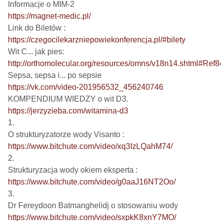
https://magnet-medic.pl/
https://czegocilekarzniepowiekonferencja.pl/#bilety
http://orthomolecular.org/resources/omns/v18n14.shtml#Ref8
https://vk.com/video-201956532_456240746
https://jerzyzieba.com/witamina-d3
1.

https://www.bitchute.com/video/xq3IzLQahM74/
2.

https://www.bitchute.com/video/g0aaJ16NT2Oo/
3.

https://www.bitchute.com/video/sxpkK8xnY7MO/