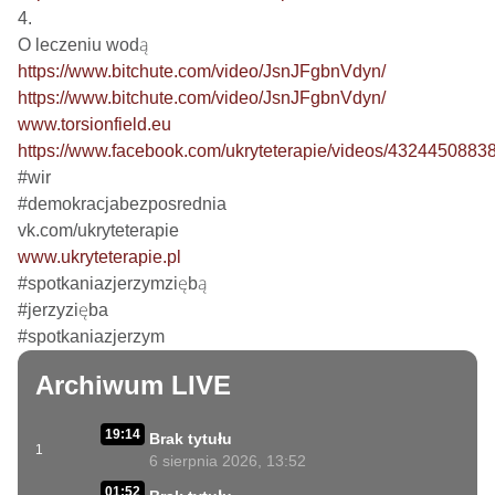
4.

https://www.bitchute.com/video/JsnJFgbnVdyn/
https://www.bitchute.com/video/JsnJFgbnVdyn/
www.torsionfield.eu
https://www.facebook.com/ukryteterapie/videos/4324450883
#wir

#demokracjabezposrednia

www.ukryteterapie.pl
#spotkaniazjerzymziębą

#jerzyzięba

#spotkaniazjerzym
Archiwum LIVE
19:14
Brak tytułu
1
6 sierpnia 2026, 13:52
01:52