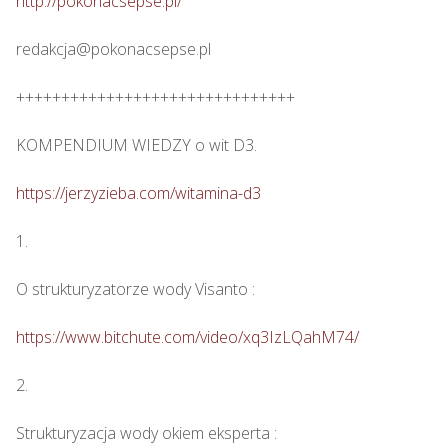
http://pokonacsepse.pl/
redakcja@pokonacsepse.pl

+++++++++++++++++++++++++++++++

KOMPENDIUM WIEDZY o wit D3.

https://jerzyzieba.com/witamina-d3
1.

O strukturyzatorze wody Visanto :

https://www.bitchute.com/video/xq3IzLQahM74/
2.

Strukturyzacja wody okiem eksperta : 
