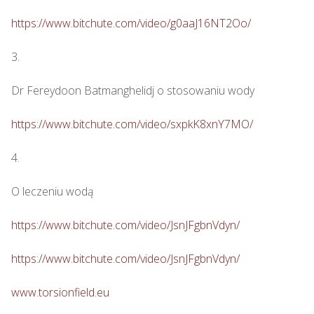
https://www.bitchute.com/video/g0aaJ16NT2Oo/
3.

Dr Fereydoon Batmanghelidj o stosowaniu wody

https://www.bitchute.com/video/sxpkK8xnY7MO/
4.

O leczeniu wodą

https://www.bitchute.com/video/JsnJFgbnVdyn/
https://www.bitchute.com/video/JsnJFgbnVdyn/
www.torsionfield.eu