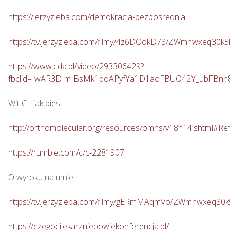
https://jerzyzieba.com/demokracja-bezposrednia
https://tv.jerzyzieba.com/filmy/4z6DOokD73/ZWmnwxeq30
https://www.cda.pl/video/293306429?
fbclid=IwAR3DImIBsMk1qoAPyfYa1D1aoFBUO42Y_ubFBn
Wit C... jak pies: 

http://orthomolecular.org/resources/omns/v18n14.shtml#Re
https://rumble.com/c/c-2281907
O wyroku na mnie : 

https://tv.jerzyzieba.com/filmy/gERmMAqmVo/ZWmnwxeq30
https://czegocilekarzniepowiekonferencja.pl/