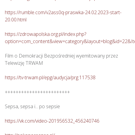
https://rumble.com/v2ass0q-praswka-24.02.2023-start-
20.00.html
https://zdrowapolska.org.pl/index.php?
option=com_content&view=category&layout=blog&id=22&I
Film o Demokracji Bezpośredniej wyemitowany przez 
Telewizję TRWAM

https://tv-trwam.pl/epg/audycja/prg.117538
++++++++++++++++++++++++

Sepsa, sepsa i... po sepsie 

https://vk.com/video-201956532_456240746