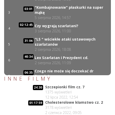
"Kombajnowanie" płaskurki na super
03:01
mąkę
3
5 sierpnia 2026, 14:57
02:12:45
Czy wygrają szarlatani?
4
3 sierpnia 2026, 11:00
"LS " wściekłe ataki ustawowych
31:06
szarlatanów
5
2 sierpnia 2026, 18:08
40:34
Lex Szarlatan i Prezydent cd.
6
2 sierpnia 2026, 11:09
Czego nie może się doczekać dr
06:35
Suwała?
7
INNE FILMY
1 sierpnia 2026, 16:01
Szczepionki film cz. 7
24:30
17:10
Szczepionkowa bańka w końcu pękła!
1375
wyświetleń
8
1 sierpnia 2026, 10:02
12 lipca 2022, 12:54
Cholesterolowe kłamstwo cz. 2
NIESPODZIANKA u Prezydenta
01:17:59
14:50
3178
wyświetleń
Nawrockiego!!
9
2 czerwca 2022, 09:05
30 lipca 2026, 15:45