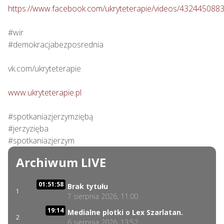
https://www.facebook.com/ukryteterapie/videos/432445088
#wir

#demokracjabezposrednia

vk.com/ukryteterapie

www.ukryteterapie.pl
#spotkaniazjerzymziębą

#jerzyzięba

#spotkaniazjerzym
Archiwum LIVE
01:51:58
Brak tytułu
1
7 sierpnia 2026, 11:00
19:14
Medialne plotki o Lex Szarlatan.
2
6 sierpnia 2026, 13:52