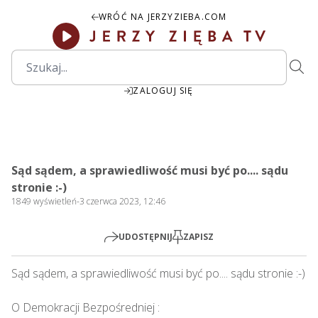
WRÓĆ NA JERZYZIEBA.COM
ZALOGUJ SIĘ
00:00
Play
Mute
Settings
PIP
Ente
Play
Sąd sądem, a sprawiedliwość musi być po.... sądu
fulls
stronie :-)
1849
wyświetleń
-
3 czerwca 2023, 12:46
UDOSTĘPNIJ
ZAPISZ
Sąd sądem, a sprawiedliwość musi być po.... sądu stronie :-)    

O Demokracji Bezpośredniej : 
