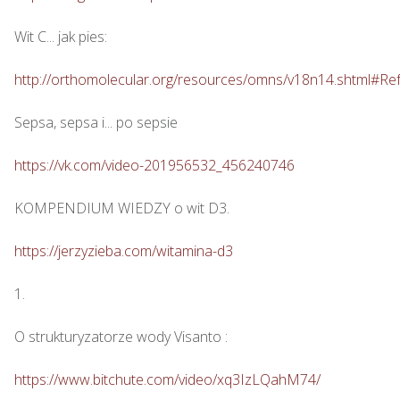
Wit C... jak pies: 

http://orthomolecular.org/resources/omns/v18n14.shtml#Re
Sepsa, sepsa i... po sepsie 

https://vk.com/video-201956532_456240746
KOMPENDIUM WIEDZY o wit D3.

https://jerzyzieba.com/witamina-d3
1.

O strukturyzatorze wody Visanto :

https://www.bitchute.com/video/xq3IzLQahM74/