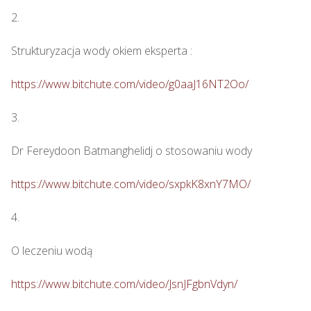
2.

Strukturyzacja wody okiem eksperta : 

https://www.bitchute.com/video/g0aaJ16NT2Oo/
3.

Dr Fereydoon Batmanghelidj o stosowaniu wody

https://www.bitchute.com/video/sxpkK8xnY7MO/
4.

O leczeniu wodą

https://www.bitchute.com/video/JsnJFgbnVdyn/