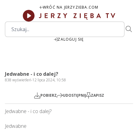
WRÓĆ NA JERZYZIEBA.COM
ZALOGUJ SIĘ
2:11:51
Play
Mute
Settings
PIP
Ente
Play
Jedwabne - i co dalej?
fulls
838
wyświetleń
-
12 lipca 2024, 10:58
POBIERZ
UDOSTĘPNIJ
ZAPISZ
Jedwabne - i co dalej?   

Jedwabne
