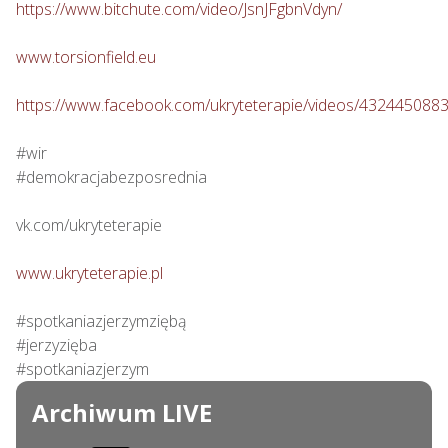
https://www.bitchute.com/video/JsnJFgbnVdyn/
www.torsionfield.eu
https://www.facebook.com/ukryteterapie/videos/432445088
#wir

#demokracjabezposrednia

vk.com/ukryteterapie

www.ukryteterapie.pl
#spotkaniazjerzymziębą

#jerzyzięba

#spotkaniazjerzym
Archiwum LIVE