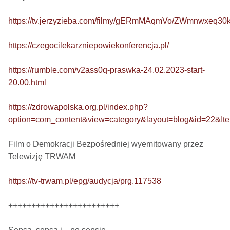
https://tv.jerzyzieba.com/filmy/gERmMAqmVo/ZWmnwxeq3
https://czegocilekarzniepowiekonferencja.pl/
https://rumble.com/v2ass0q-praswka-24.02.2023-start-
20.00.html
https://zdrowapolska.org.pl/index.php?
option=com_content&view=category&layout=blog&id=22&It
Film o Demokracji Bezpośredniej wyemitowany przez 
Telewizję TRWAM

https://tv-trwam.pl/epg/audycja/prg.117538
++++++++++++++++++++++++
