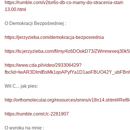
https://rumble.com/v2tor6s-db-co-mamy-do-stracenia-start-
13.00.html
O Demokracji Bezpośredniej : 

https://jerzyzieba.com/demokracja-bezposrednia
https://tv.jerzyzieba.com/filmy/4z6DOokD73/ZWmnwxeq30
https://www.cda.pl/video/293306429?
fbclid=IwAR3DImIBsMk1qoAPyfYa1D1aoFBUO42Y_ubFB
Wit C... jak pies: 

http://orthomolecular.org/resources/omns/v18n14.shtml#Ref8
https://rumble.com/c/c-2281907
O wyroku na mnie : 
