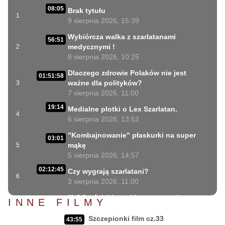
08:05
Brak tytułu
1
9 sierpnia 2026, 15:39
Wybiórcza walka z szarlatanami
56:51
medycznymi !
2
8 sierpnia 2026, 10:25
Dlaczego zdrowie Polaków nie jest
01:51:58
ważne dla polityków?
3
7 sierpnia 2026, 11:00
19:14
Medialne plotki o Lex Szarlatan.
4
6 sierpnia 2026, 13:52
"Kombajnowanie" płaskurki na super
03:01
mąkę
5
5 sierpnia 2026, 14:57
02:12:45
Czy wygrają szarlatani?
6
3 sierpnia 2026, 11:00
"LS " wściekłe ataki ustawowych
INNE FILMY
31:06
szarlatanów
7
2 sierpnia 2026, 18:08
Szczepionki film cz.33
43:55