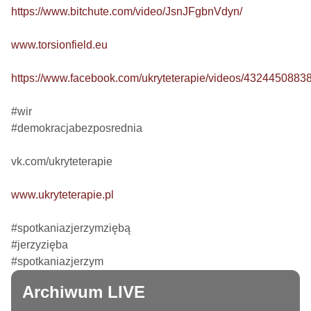
https://www.bitchute.com/video/JsnJFgbnVdyn/
www.torsionfield.eu
https://www.facebook.com/ukryteterapie/videos/4324450883
#wir

#demokracjabezposrednia

vk.com/ukryteterapie

www.ukryteterapie.pl
#spotkaniazjerzymziębą

#jerzyzięba

#spotkaniazjerzym
Archiwum LIVE