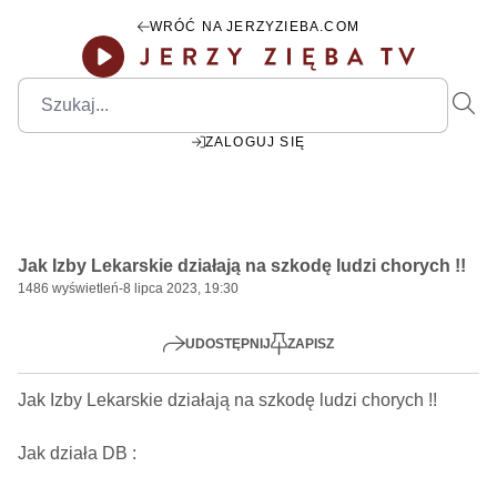
WRÓĆ NA JERZYZIEBA.COM
ZALOGUJ SIĘ
00:00
Play
Mute
Settings
PIP
Ente
Play
Jak Izby Lekarskie działają na szkodę ludzi chorych !!
fulls
1486
wyświetleń
-
8 lipca 2023, 19:30
UDOSTĘPNIJ
ZAPISZ
Jak Izby Lekarskie działają na szkodę ludzi chorych !!      

Jak działa DB : 
