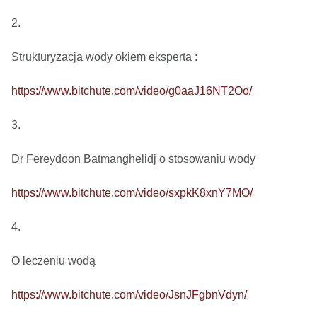
2.

Strukturyzacja wody okiem eksperta : 

https://www.bitchute.com/video/g0aaJ16NT2Oo/
3.

Dr Fereydoon Batmanghelidj o stosowaniu wody

https://www.bitchute.com/video/sxpkK8xnY7MO/
4.

O leczeniu wodą

https://www.bitchute.com/video/JsnJFgbnVdyn/