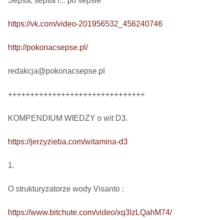
Sepsa, sepsa i... po sepsie 

https://vk.com/video-201956532_456240746
http://pokonacsepse.pl/
redakcja@pokonacsepse.pl

+++++++++++++++++++++++++++++++

KOMPENDIUM WIEDZY o wit D3.

https://jerzyzieba.com/witamina-d3
1.

O strukturyzatorze wody Visanto :

https://www.bitchute.com/video/xq3IzLQahM74/