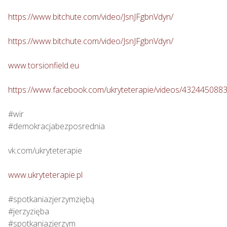
https://www.bitchute.com/video/JsnJFgbnVdyn/
https://www.bitchute.com/video/JsnJFgbnVdyn/
www.torsionfield.eu
https://www.facebook.com/ukryteterapie/videos/432445088
#wir

#demokracjabezposrednia

vk.com/ukryteterapie

www.ukryteterapie.pl
#spotkaniazjerzymziębą

#jerzyzięba

#spotkaniazjerzym