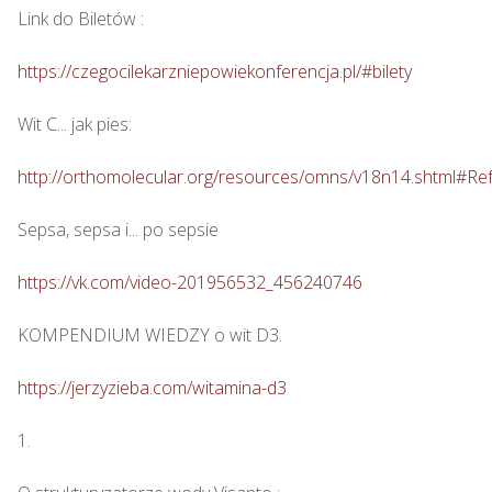
Link do Biletów : 

https://czegocilekarzniepowiekonferencja.pl/#bilety
Wit C... jak pies: 

http://orthomolecular.org/resources/omns/v18n14.shtml#Re
Sepsa, sepsa i... po sepsie 

https://vk.com/video-201956532_456240746
KOMPENDIUM WIEDZY o wit D3.

https://jerzyzieba.com/witamina-d3
1.
