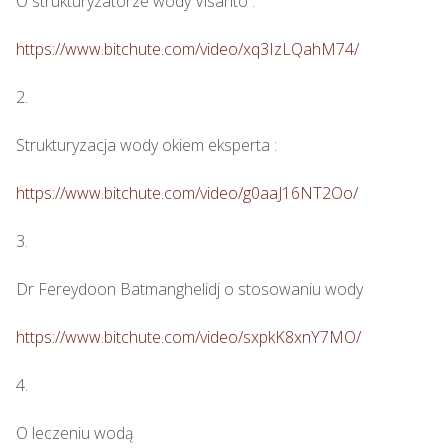
O strukturyzatorze wody Visanto :

https://www.bitchute.com/video/xq3IzLQahM74/
2.

Strukturyzacja wody okiem eksperta : 

https://www.bitchute.com/video/g0aaJ16NT2Oo/
3.

Dr Fereydoon Batmanghelidj o stosowaniu wody

https://www.bitchute.com/video/sxpkK8xnY7MO/
4.

O leczeniu wodą
