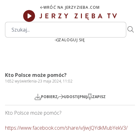
WRÓĆ NA JERZYZIEBA.COM
ZALOGUJ SIĘ
2:18:08
Play
Mute
Settings
PIP
Ente
Play
Kto Polsce może pomóc?
fulls
1652
wyświetlenia
-
23 maja 2024, 11:02
POBIERZ
UDOSTĘPNIJ
ZAPISZ
Kto Polsce może pomóc?    

https://www.facebook.com/share/v/jiwJQYdkMubYekV3/