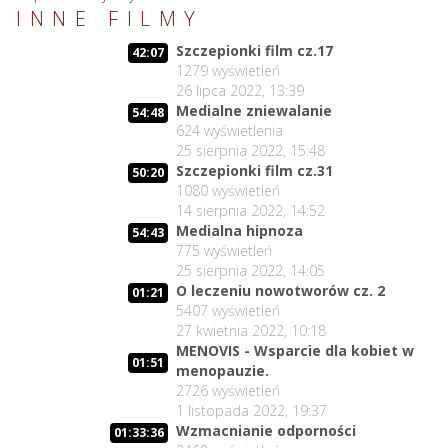
INNE FILMY
Szczepionki film cz.17
42:07
1279
wyświetleń
26 lipca 2022, 13:39
Medialne zniewalanie
54:48
624
wyświetlenia
25 sierpnia 2022, 15:48
Szczepionki film cz.31
50:20
1080
wyświetleń
14 sierpnia 2022, 14:52
Medialna hipnoza
54:43
775
wyświetleń
25 sierpnia 2022, 14:05
O leczeniu nowotworów cz. 2
01:21
5407
wyświetleń
27 kwietnia 2022, 10:18
MENOVIS - Wsparcie dla kobiet w
01:51
menopauzie.
2726
wyświetleń
1 listopada 2022, 19:37
Wzmacnianie odporności
01:33:36