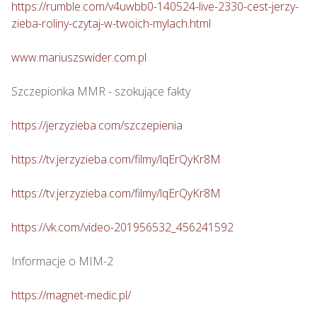
https://rumble.com/v4uwbb0-140524-live-2330-cest-jerzy-
zieba-roliny-czytaj-w-twoich-mylach.html
www.mariuszswider.com.pl
Szczepionka MMR - szokujące fakty

https://jerzyzieba.com/szczepienia
https://tv.jerzyzieba.com/filmy/lqErQyKr8M
https://tv.jerzyzieba.com/filmy/lqErQyKr8M
https://vk.com/video-201956532_456241592
Informacje o MIM-2

https://magnet-medic.pl/