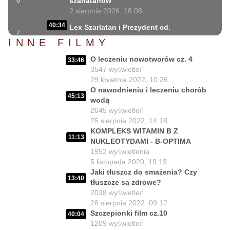
szarlatanów
6
2 sierpnia 2026, 18:08
40:34
Lex Szarlatan i Prezydent cd.
7
2 sierpnia 2026, 11:09
INNE FILMY
06:35
Czego nie może się doczekać dr Suwała?
O leczeniu nowotworów cz. 4
8
33:46
1 sierpnia 2026, 16:01
3547
wyświetleń
17:10
29 kwietnia 2022, 10:26
Szczepionkowa bańka w końcu pękła!
9
O nawodnieniu i leczeniu chorób
1 sierpnia 2026, 10:02
45:13
wodą
NIESPODZIANKA u Prezydenta
2645
wyświetleń
14:50
Nawrockiego!!
10
25 sierpnia 2022, 14:18
30 lipca 2026, 15:45
KOMPLEKS WITAMIN B Z
11:13
NUKLEOTYDAMI - B-OPTIMA
Czy Prezydent uratuje chorych
02:12:04
1952
wyświetlenia
Polaków?
11
5 listopada 2020, 19:13
29 lipca 2026, 11:00
Jaki tłuszcz do smażenia? Czy
13:40
02:03:47
Czy da się lepiej leczyć ?
tłuszcze są zdrowe?
12
27 lipca 2026, 11:01
2038
wyświetleń
26 sierpnia 2022, 09:12
Jedna osoba zadecyduje : będziesz
02:05:56
Szczepionki film cz.10
40:04
zdrowy lub umrzesz.
13
1209
wyświetleń
24 lipca 2026, 11:02