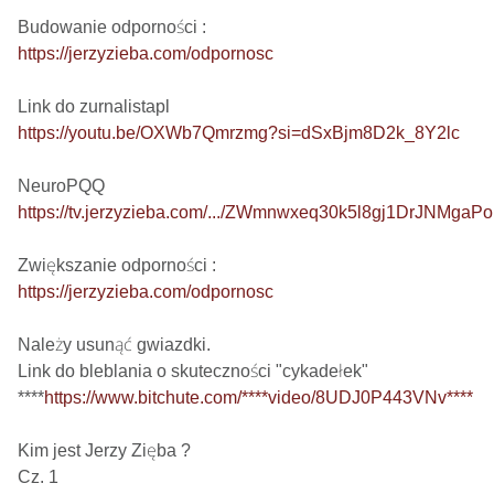
https://jerzyzieba.com/odpornosc
https://youtu.be/OXWb7Qmrzmg?si=dSxBjm8D2k_8Y2lc
https://tv.jerzyzieba.com/.../ZWmnwxeq30k5l8gj1DrJNMgaP
https://jerzyzieba.com/odpornosc
Należy usunąć gwiazdki.

Link do bleblania o skuteczności "cykadełek"

****
https://www.bitchute.com/****video/8UDJ0P443VNv****
Kim jest Jerzy Zięba ?
