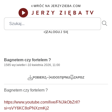
WRÓĆ NA JERZYZIEBA.COM
ZALOGUJ SIĘ
Bagnetem czy fortelem ?
1585
wyświetleń
-
10 kwietnia 2026, 11:00
Mute
Settings
POBIERZ
UDOSTĘPNIJ
ZAPISZ
Bagnetem czy fortelem ?

https://www.youtube.com/live/FNJikObZrII?
si=sVY6KC8oPNXzmKj2