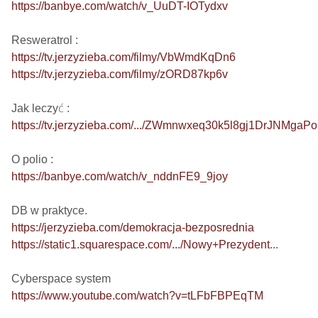
https://banbye.com/watch/v_UuDT-IOTydxv
https://tv.jerzyzieba.com/filmy/VbWmdKqDn6
https://tv.jerzyzieba.com/filmy/zORD87kp6v
https://tv.jerzyzieba.com/.../ZWmnwxeq30k5l8gj1DrJNMgaP
https://banbye.com/watch/v_nddnFE9_9joy
https://jerzyzieba.com/demokracja-bezposrednia
https://static1.squarespace.com/.../Nowy+Prezydent
...

https://www.youtube.com/watch?v=tLFbFBPEqTM