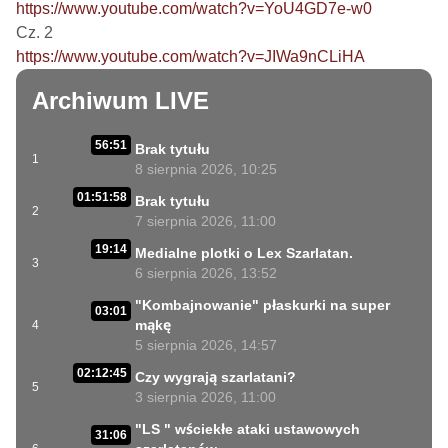
https://www.youtube.com/watch?v=YoU4GD7e-w0
https://www.youtube.com/watch?v=JIWa9nCLiHA
Archiwum LIVE
56:51
Brak tytułu
1
8 sierpnia 2026, 10:25
01:51:58
Brak tytułu
2
7 sierpnia 2026, 11:00
19:14
Medialne plotki o Lex Szarlatan.
3
6 sierpnia 2026, 13:52
"Kombajnowanie" płaskurki na super
03:01
mąkę
4
5 sierpnia 2026, 14:57
02:12:45
Czy wygrają szarlatani?
5
3 sierpnia 2026, 11:00
"LS " wściekłe ataki ustawowych
31:06