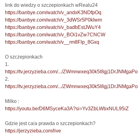
https://banbye.com/watch/v_andxK3NDfpOq
https://banbye.com/watch/v_3dWSr5P0kIwm
https://banbye.com/watch/v_badbEstJWuY4
https://banbye.com/watch/v_BOi1vZw7CNCW
https://banbye.com/watch/v__rm8Flp_8Gxq
O szczepionkach

https://tv.jerzyzieba.com/.../ZWmnwxeq30k5l8gj1DrJNMgaP
https://tv.jerzyzieba.com/.../ZWmnwxeq30k5l8gj1DrJNMgaP
https://youtu.be/D6MSyceKa3A?si=Yv3ZbLWbxNUL95iZ
https://jerzyzieba.com/live