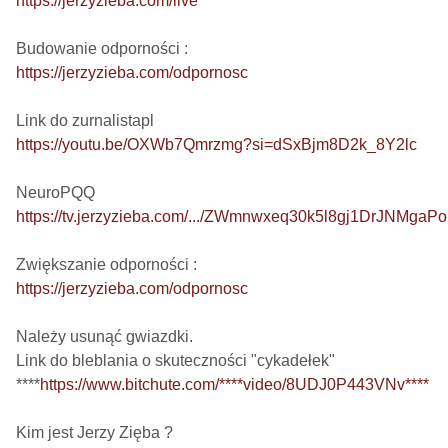
https://jerzyzieba.com/live
https://jerzyzieba.com/odpornosc
https://youtu.be/OXWb7Qmrzmg?si=dSxBjm8D2k_8Y2lc
https://tv.jerzyzieba.com/.../ZWmnwxeq30k5l8gj1DrJNMgaP
https://jerzyzieba.com/odpornosc
Należy usunąć gwiazdki.

Link do bleblania o skuteczności "cykadełek"

****
https://www.bitchute.com/****video/8UDJ0P443VNv****
Kim jest Jerzy Zięba ?
