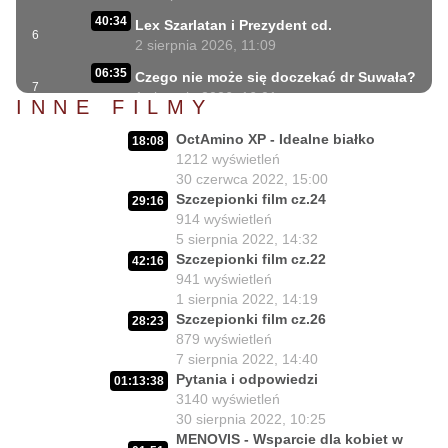
40:34
Lex Szarlatan i Prezydent cd.
6
2 sierpnia 2026, 11:09
06:35
Czego nie może się doczekać dr Suwała?
7
1 sierpnia 2026, 16:01
INNE FILMY
17:10
Szczepionkowa bańka w końcu pękła!
OctAmino XP - Idealne białko
8
18:08
1 sierpnia 2026, 10:02
1212
wyświetleń
30 czerwca 2022, 15:00
NIESPODZIANKA u Prezydenta
14:50
Szczepionki film cz.24
Nawrockiego!!
9
29:16
914
wyświetleń
30 lipca 2026, 15:45
5 sierpnia 2022, 14:32
Czy Prezydent uratuje chorych
Szczepionki film cz.22
02:12:04
42:16
Polaków?
10
941
wyświetleń
29 lipca 2026, 11:00
1 sierpnia 2022, 14:19
Szczepionki film cz.26
02:03:47
28:23
Czy da się lepiej leczyć ?
11
879
wyświetleń
27 lipca 2026, 11:01
7 sierpnia 2022, 14:40
Jedna osoba zadecyduje : będziesz
Pytania i odpowiedzi
01:13:38
02:05:56
zdrowy lub umrzesz.
12
3140
wyświetleń
24 lipca 2026, 11:02
30 sierpnia 2022, 10:25
MENOVIS - Wsparcie dla kobiet w
02:15:25