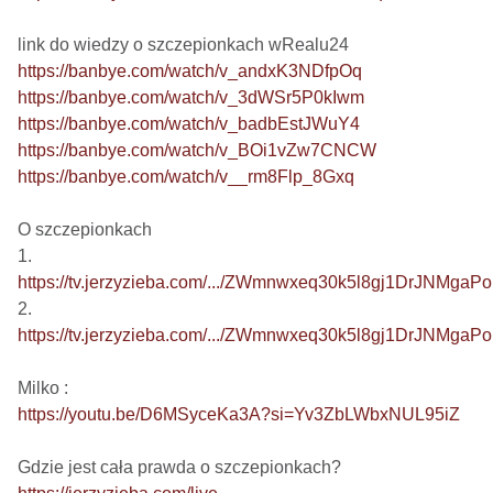
https://banbye.com/watch/v_andxK3NDfpOq
https://banbye.com/watch/v_3dWSr5P0kIwm
https://banbye.com/watch/v_badbEstJWuY4
https://banbye.com/watch/v_BOi1vZw7CNCW
https://banbye.com/watch/v__rm8Flp_8Gxq
O szczepionkach

https://tv.jerzyzieba.com/.../ZWmnwxeq30k5l8gj1DrJNMgaP
https://tv.jerzyzieba.com/.../ZWmnwxeq30k5l8gj1DrJNMgaP
https://youtu.be/D6MSyceKa3A?si=Yv3ZbLWbxNUL95iZ