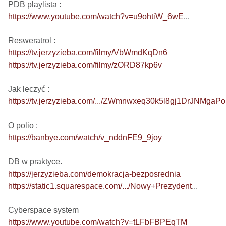
https://www.youtube.com/watch?v=u9ohtiW_6wE
...

https://tv.jerzyzieba.com/filmy/VbWmdKqDn6
https://tv.jerzyzieba.com/filmy/zORD87kp6v
https://tv.jerzyzieba.com/.../ZWmnwxeq30k5l8gj1DrJNMgaP
https://banbye.com/watch/v_nddnFE9_9joy
https://jerzyzieba.com/demokracja-bezposrednia
https://static1.squarespace.com/.../Nowy+Prezydent
...

https://www.youtube.com/watch?v=tLFbFBPEqTM