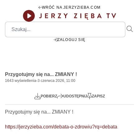
WRÓĆ NA JERZYZIEBA.COM
ZALOGUJ SIĘ
00:00
Play
Mute
Settings
PIP
Ente
Play
Przygotujmy się na... ZMIANY !
fulls
1643
wyświetlenia
-
3 czerwca 2026, 11:00
POBIERZ
UDOSTĘPNIJ
ZAPISZ
Przygotujmy się na... ZMIANY !

https://jerzyzieba.com/debata-o-zdrowiu?rq=debata