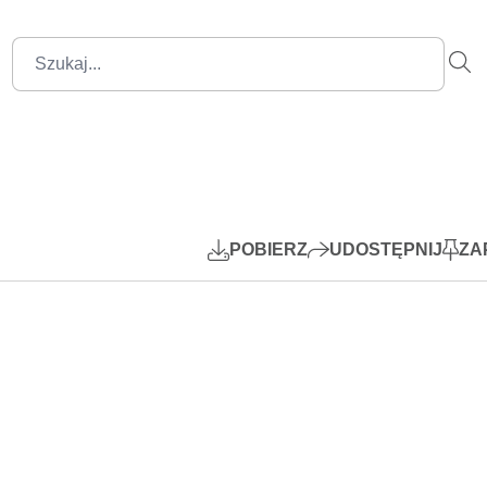
00:00
Mute
Settings
PIP
Play
POBIERZ
UDOSTĘPNIJ
ZA