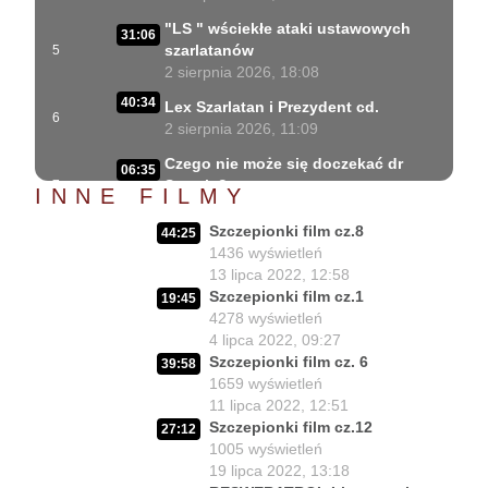
"LS " wściekłe ataki ustawowych
31:06
szarlatanów
5
2 sierpnia 2026, 18:08
40:34
Lex Szarlatan i Prezydent cd.
6
2 sierpnia 2026, 11:09
Czego nie może się doczekać dr
06:35
Suwała?
7
INNE FILMY
1 sierpnia 2026, 16:01
Szczepionki film cz.8
44:25
Szczepionkowa bańka w końcu
17:10
1436
wyświetleń
pękła!
8
13 lipca 2022, 12:58
1 sierpnia 2026, 10:02
Szczepionki film cz.1
19:45
4278
wyświetleń
NIESPODZIANKA u Prezydenta
14:50
4 lipca 2022, 09:27
Nawrockiego!!
9
Szczepionki film cz. 6
30 lipca 2026, 15:45
39:58
1659
wyświetleń
Czy Prezydent uratuje chorych
11 lipca 2022, 12:51
02:12:04
Polaków?
10
Szczepionki film cz.12
27:12
29 lipca 2026, 11:00
1005
wyświetleń
19 lipca 2022, 13:18
02:03:47
Czy da się lepiej leczyć ?