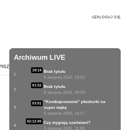
ZALOGUJ SIĘ
Enter
fullscreen
Archiwum LIVE
PISZ
19:14
Brak tytułu
1
6 sierpnia 2026, 13:52
01:52
Brak tytułu
2
6 sierpnia 2026, 09:59
"Kombajnowanie" płaskurki na
03:01
super mąkę
3
5 sierpnia 2026, 14:57
02:12:45
Czy wygrają szarlatani?
4
3 sierpnia 2026, 11:00