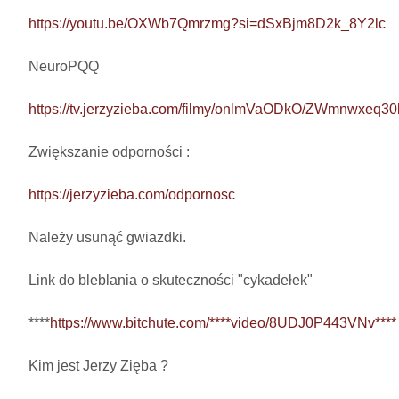
https://youtu.be/OXWb7Qmrzmg?si=dSxBjm8D2k_8Y2lc
NeuroPQQ

https://tv.jerzyzieba.com/filmy/onlmVaODkO/ZWmnwxeq
Zwiększanie odporności : 

https://jerzyzieba.com/odpornosc
Należy usunąć gwiazdki.

Link do bleblania o skuteczności "cykadełek"

****
https://www.bitchute.com/****video/8UDJ0P443VNv****
Kim jest Jerzy Zięba ? 
