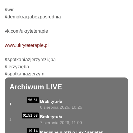
#wir

#demokracjabezposrednia

vk.com/ukryteterapie

www.ukryteterapie.pl
#spotkaniazjerzymziębą

#jerzyzięba

#spotkaniazjerzym
Archiwum LIVE
56:51
Brak tytułu
1
8 sierpnia 2026, 10:25
01:51:58
Brak tytułu
2
7 sierpnia 2026, 11:00
19:14
Medialne plotki o Lex Szarlatan.