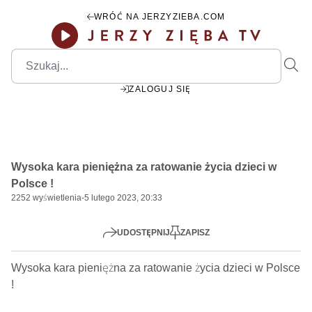
WRÓĆ NA JERZYZIEBA.COM
ZALOGUJ SIĘ
00:00
Play
Mute
Settings
PIP
Ente
Play
Wysoka kara pieniężna za ratowanie życia dzieci w
fulls
Polsce !
2252
wyświetlenia
-
5 lutego 2023, 20:33
UDOSTĘPNIJ
ZAPISZ
Wysoka kara pieniężna za ratowanie życia dzieci w Polsce 
!    
