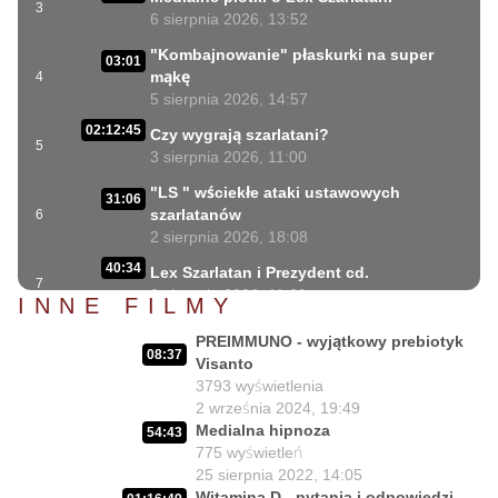
3
6 sierpnia 2026, 13:52
"Kombajnowanie" płaskurki na super
03:01
mąkę
4
5 sierpnia 2026, 14:57
02:12:45
Czy wygrają szarlatani?
5
3 sierpnia 2026, 11:00
"LS " wściekłe ataki ustawowych
31:06
szarlatanów
6
2 sierpnia 2026, 18:08
40:34
Lex Szarlatan i Prezydent cd.
7
2 sierpnia 2026, 11:09
INNE FILMY
06:35
Czego nie może się doczekać dr Suwała?
PREIMMUNO - wyjątkowy prebiotyk
8
1 sierpnia 2026, 16:01
08:37
Visanto
17:10
3793
wyświetlenia
Szczepionkowa bańka w końcu pękła!
9
2 września 2024, 19:49
1 sierpnia 2026, 10:02
Medialna hipnoza
54:43
NIESPODZIANKA u Prezydenta
775
wyświetleń
14:50
Nawrockiego!!
10
25 sierpnia 2022, 14:05
30 lipca 2026, 15:45
Witamina D - pytania i odpowiedzi