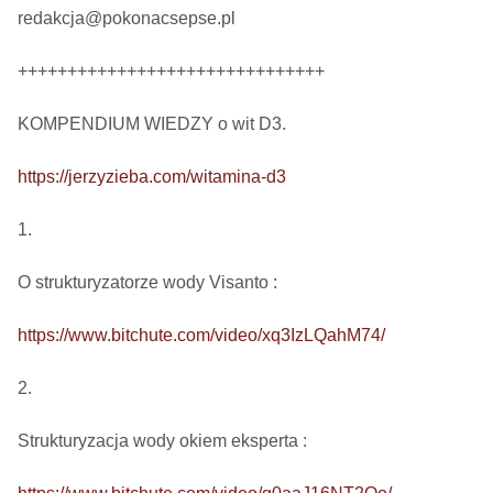
redakcja@pokonacsepse.pl

+++++++++++++++++++++++++++++++

KOMPENDIUM WIEDZY o wit D3.

https://jerzyzieba.com/witamina-d3
1.

O strukturyzatorze wody Visanto :

https://www.bitchute.com/video/xq3IzLQahM74/
2.

Strukturyzacja wody okiem eksperta : 
