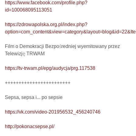
https://www.facebook.com/profile.php?
id=100068095113051
https://zdrowapolska.org.pl/index.php?
option=com_content&view=category&layout=blog&id=22&It
Film o Demokracji Bezpośredniej wyemitowany przez 
Telewizję TRWAM

https://tv-trwam.pl/epg/audycja/prg.117538
++++++++++++++++++++++++

Sepsa, sepsa i... po sepsie 

https://vk.com/video-201956532_456240746
http://pokonacsepse.pl/