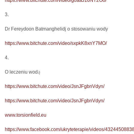
https://www.bitchute.com/video/g0aaJ16NT2Oo/
3.

Dr Fereydoon Batmanghelidj o stosowaniu wody

https://www.bitchute.com/video/sxpkK8xnY7MO/
4.

O leczeniu wodą

https://www.bitchute.com/video/JsnJFgbnVdyn/
https://www.bitchute.com/video/JsnJFgbnVdyn/
www.torsionfield.eu
https://www.facebook.com/ukryteterapie/videos/4324450883