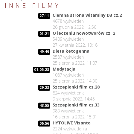
INNE FILMY
Ciemna strona witaminy D3 cz.2
27:11
4678
wyświetleń
26 grudnia 2022, 12:50
O leczeniu nowotworów cz. 2
01:21
5409
wyświetleń
27 kwietnia 2022, 10:18
Dieta ketogenna
49:49
2587
wyświetleń
25 sierpnia 2022, 11:07
Medytacja
01:05:28
1087
wyświetleń
25 sierpnia 2022, 14:30
Szczepionki film cz.28
29:23
824
wyświetlenia
9 sierpnia 2022, 14:45
Szczepionki film cz.33
43:55
983
wyświetlenia
16 sierpnia 2022, 15:01
HYTOLIVE Visanto
06:56
2224
wyświetlenia