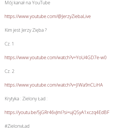
Mój kanał na YouTube

https://www.youtube.com/@JerzyZiebaLive
Kim jest Jerzy Zięba ? 

Cz. 1

https://www.youtube.com/watch?v=YoU4GD7e-w0
Cz. 2

https://www.youtube.com/watch?v=JIWa9nCLiHA
Krytyka : Zielony Ład : 

https://youtu.be/5jGRr46vJmI?si=ujQSyA1xczq4EdBF
#ZielonyŁad