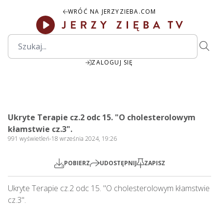
WRÓĆ NA JERZYZIEBA.COM
ZALOGUJ SIĘ
27:08
Play
Mute
Settings
PIP
Ente
Play
Ukryte Terapie cz.2 odc 15. "O cholesterolowym
fulls
kłamstwie cz.3".
991
wyświetleń
-
18 września 2024, 19:26
POBIERZ
UDOSTĘPNIJ
ZAPISZ
Ukryte Terapie cz.2 odc 15. "O cholesterolowym kłamstwie 
cz.3".  
