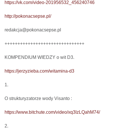
https://vk.com/video-201956532_456240746
http://pokonacsepse.pl/
redakcja@pokonacsepse.pl

+++++++++++++++++++++++++++++++

KOMPENDIUM WIEDZY o wit D3.

https://jerzyzieba.com/witamina-d3
1.

O strukturyzatorze wody Visanto :

https://www.bitchute.com/video/xq3IzLQahM74/
2.
