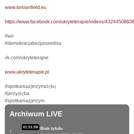
www.torsionfield.eu
https://www.facebook.com/ukryteterapie/videos/4324450883
#wir

#demokracjabezposrednia

vk.com/ukryteterapie

www.ukryteterapie.pl
#spotkaniazjerzymziębą

#jerzyzięba

#spotkaniazjerzym
Archiwum LIVE
01:51:58
Brak tytułu
1