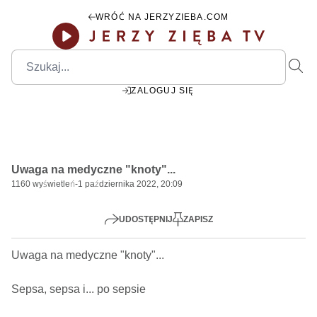
WRÓĆ NA JERZYZIEBA.COM
ZALOGUJ SIĘ
00:00
Play
Mute
Settings
PIP
Ente
Play
Uwaga na medyczne "knoty"...
fulls
1160
wyświetleń
-
1 października 2022, 20:09
UDOSTĘPNIJ
ZAPISZ
Uwaga na medyczne "knoty"...   

Sepsa, sepsa i... po sepsie 
