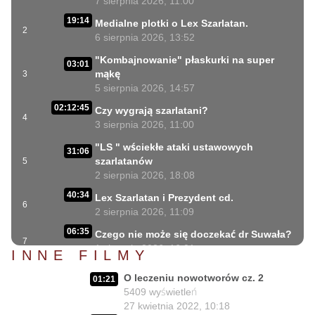
7 sierpnia 2026, 11:00
19:14
Medialne plotki o Lex Szarlatan.
2
6 sierpnia 2026, 13:52
"Kombajnowanie" płaskurki na super
03:01
mąkę
3
5 sierpnia 2026, 14:57
02:12:45
Czy wygrają szarlatani?
4
3 sierpnia 2026, 11:00
"LS " wściekłe ataki ustawowych
31:06
szarlatanów
5
2 sierpnia 2026, 18:08
40:34
Lex Szarlatan i Prezydent cd.
6
2 sierpnia 2026, 11:09
06:35
Czego nie może się doczekać dr Suwała?
7
1 sierpnia 2026, 16:01
INNE FILMY
17:10
Szczepionkowa bańka w końcu pękła!
O leczeniu nowotworów cz. 2
8
01:21
1 sierpnia 2026, 10:02
5409
wyświetleń
27 kwietnia 2022, 10:18
NIESPODZIANKA u Prezydenta
14:50