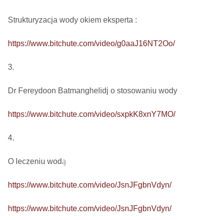
Strukturyzacja wody okiem eksperta : 

https://www.bitchute.com/video/g0aaJ16NT2Oo/
3.

Dr Fereydoon Batmanghelidj o stosowaniu wody

https://www.bitchute.com/video/sxpkK8xnY7MO/
4.

O leczeniu wodą

https://www.bitchute.com/video/JsnJFgbnVdyn/
https://www.bitchute.com/video/JsnJFgbnVdyn/