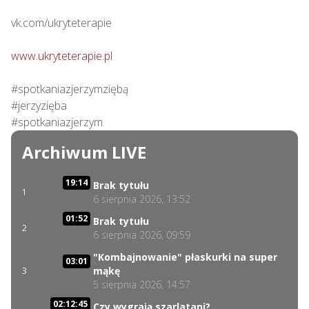
vk.com/ukryteterapie

www.ukryteterapie.pl
#spotkaniazjerzymziębą

#jerzyzięba

#spotkaniazjerzym
Archiwum LIVE
19:14
Brak tytułu
1
6 sierpnia 2026, 13:52
01:52
Brak tytułu
2
6 sierpnia 2026, 09:59
"Kombajnowanie" płaskurki na super
03:01
mąkę
3
5 sierpnia 2026, 14:57
02:12:45
Czy wygrają szarlatani?