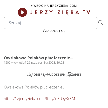
WRÓĆ NA JERZYZIEBA.COM
ZALOGUJ SIĘ
28:25
Play
Mute
Settings
PIP
Ente
Play
Owsiakowe Polaków płuc leczenie...
fulls
1507
wyświetleń
-
26 października 2023, 19:03
POBIERZ
UDOSTĘPNIJ
ZAPISZ
Owsiakowe Polaków płuc leczenie...      

https://tv.jerzyzieba.com/filmy/lqErQyKr8M