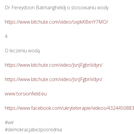
Dr Fereydoon Batmanghelidj o stosowaniu wody

https://www.bitchute.com/video/sxpkK8xnY7MO/
4.

O leczeniu wodą

https://www.bitchute.com/video/JsnJFgbnVdyn/
https://www.bitchute.com/video/JsnJFgbnVdyn/
www.torsionfield.eu
https://www.facebook.com/ukryteterapie/videos/432445088
#wir

#demokracjabezposrednia
