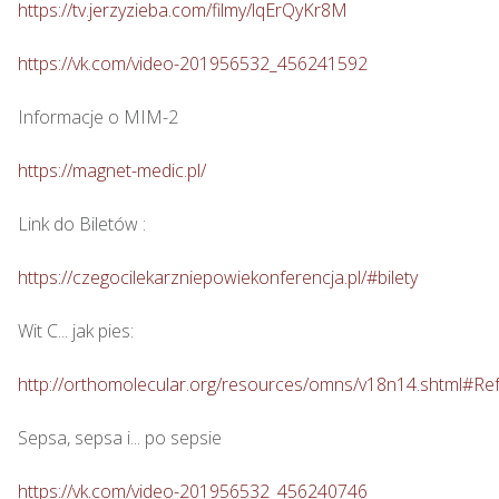
https://tv.jerzyzieba.com/filmy/lqErQyKr8M
https://vk.com/video-201956532_456241592
Informacje o MIM-2

https://magnet-medic.pl/
Link do Biletów : 

https://czegocilekarzniepowiekonferencja.pl/#bilety
Wit C... jak pies: 

http://orthomolecular.org/resources/omns/v18n14.shtml#Re
Sepsa, sepsa i... po sepsie 

https://vk.com/video-201956532_456240746