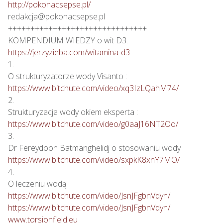
http://pokonacsepse.pl/
redakcja@pokonacsepse.pl

+++++++++++++++++++++++++++++++

https://jerzyzieba.com/witamina-d3
1.

https://www.bitchute.com/video/xq3IzLQahM74/
2.

https://www.bitchute.com/video/g0aaJ16NT2Oo/
3.

https://www.bitchute.com/video/sxpkK8xnY7MO/
4.

https://www.bitchute.com/video/JsnJFgbnVdyn/
https://www.bitchute.com/video/JsnJFgbnVdyn/
www.torsionfield.eu