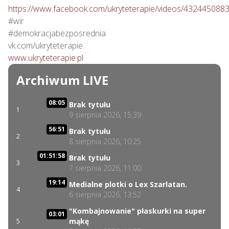
https://www.facebook.com/ukryteterapie/videos/432445088
#wir

#demokracjabezposrednia

www.ukryteterapie.pl
Archiwum LIVE
08:05
Brak tytułu
1
9 sierpnia 2026, 15:39
56:51
Brak tytułu
2
8 sierpnia 2026, 10:25
01:51:58
Brak tytułu
3
7 sierpnia 2026, 11:00
19:14
Medialne plotki o Lex Szarlatan.
4
6 sierpnia 2026, 13:52
"Kombajnowanie" płaskurki na super
03:01
mąkę
5