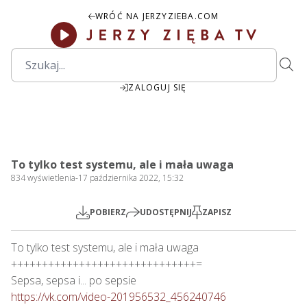
WRÓĆ NA JERZYZIEBA.COM
ZALOGUJ SIĘ
14:42
Play
Mute
Settings
PIP
Ente
Play
To tylko test systemu, ale i mała uwaga
fulls
834
wyświetlenia
-
17 października 2022, 15:32
POBIERZ
UDOSTĘPNIJ
ZAPISZ
To tylko test systemu, ale i mała uwaga

++++++++++++++++++++++++++++++=

https://vk.com/video-201956532_456240746