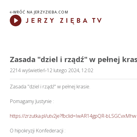
WRÓĆ NA JERZYZIEBA.COM
Play
Zasada "dziel i rządź" w pełnej kras
2214
wyświetleń
-
12 lutego 2024, 12:02
Zasada "dziel i rządź" w pełnej krasie.  

Pomagamy Justynie : 

https://zrzutka.pl/utv2je?fbclid=IwAR14gpQR-bLSGCv
O hipokryzji Konfederacji : 
