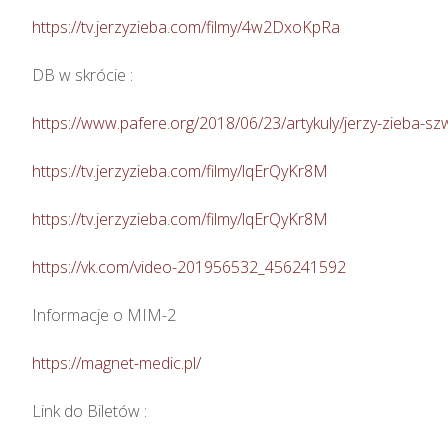
https://tv.jerzyzieba.com/filmy/4w2DxoKpRa
DB w skrócie :

https://www.pafere.org/2018/06/23/artykuly/jerzy-zieba-sz
https://tv.jerzyzieba.com/filmy/lqErQyKr8M
https://tv.jerzyzieba.com/filmy/lqErQyKr8M
https://vk.com/video-201956532_456241592
Informacje o MIM-2

https://magnet-medic.pl/
Link do Biletów : 
