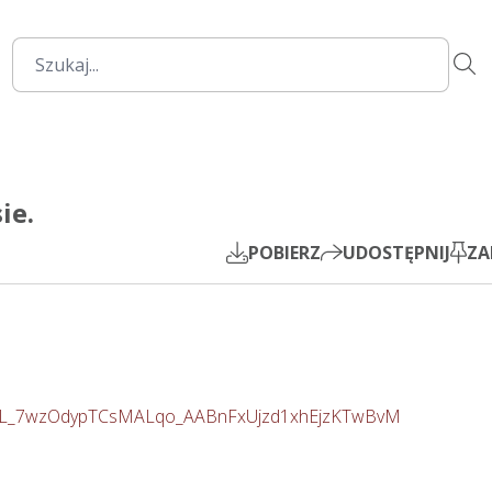
1:28:59
Mute
Settings
PIP
ie.
Play
POBIERZ
UDOSTĘPNIJ
ZA
xMhwL_7wzOdypTCsMALqo_AABnFxUjzd1xhEjzKTwBvM