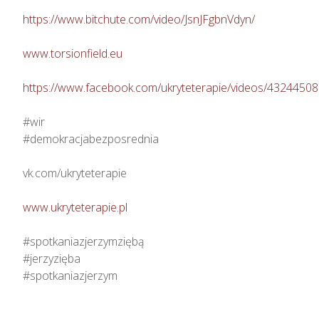
https://www.bitchute.com/video/JsnJFgbnVdyn/
www.torsionfield.eu
https://www.facebook.com/ukryteterapie/videos/4324450
#wir

#demokracjabezposrednia

vk.com/ukryteterapie

www.ukryteterapie.pl
#spotkaniazjerzymziębą

#jerzyzięba

#spotkaniazjerzym