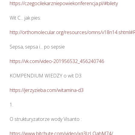
https://czegocilekarzniepowiekonferencja.pl/#bilety
Wit C... jak pies: 

http://orthomolecular.org/resources/omns/v18n14.shtml#
Sepsa, sepsa i... po sepsie 

https://vk.com/video-201956532_456240746
KOMPENDIUM WIEDZY o wit D3.

https://jerzyzieba.com/witamina-d3
1.

O strukturyzatorze wody Visanto :

https://www.bitchute.com/video/xq3IzLQahM74/