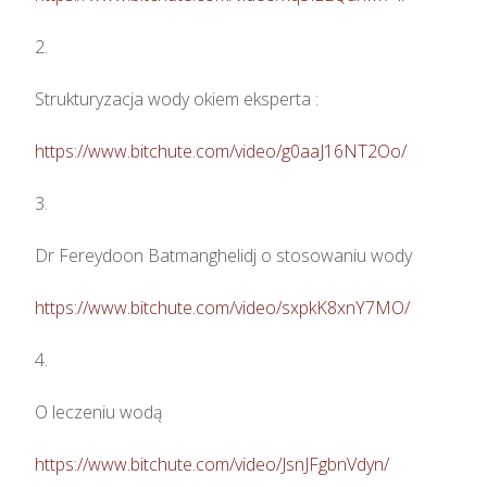
2.

Strukturyzacja wody okiem eksperta : 

https://www.bitchute.com/video/g0aaJ16NT2Oo/
3.

Dr Fereydoon Batmanghelidj o stosowaniu wody

https://www.bitchute.com/video/sxpkK8xnY7MO/
4.

O leczeniu wodą

https://www.bitchute.com/video/JsnJFgbnVdyn/