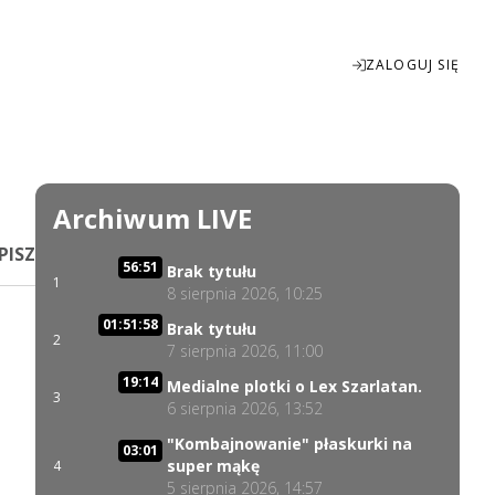
ZALOGUJ SIĘ
Enter
fullscreen
Archiwum LIVE
PISZ
56:51
Brak tytułu
1
8 sierpnia 2026, 10:25
01:51:58
Brak tytułu
2
7 sierpnia 2026, 11:00
19:14
Medialne plotki o Lex Szarlatan.
3
6 sierpnia 2026, 13:52
"Kombajnowanie" płaskurki na
03:01
super mąkę
4
5 sierpnia 2026, 14:57