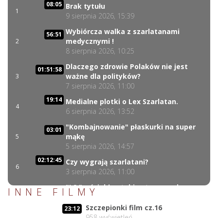
08:05
Brak tytułu
1
9 sierpnia 2026, 15:39
Wybiórcza walka z szarlatanami
56:51
medycznymi !
2
8 sierpnia 2026, 10:25
Dlaczego zdrowie Polaków nie jest
01:51:58
ważne dla polityków?
3
7 sierpnia 2026, 11:00
19:14
Medialne plotki o Lex Szarlatan.
4
6 sierpnia 2026, 13:52
"Kombajnowanie" płaskurki na super
03:01
mąkę
5
5 sierpnia 2026, 14:57
02:12:45
Czy wygrają szarlatani?
6
3 sierpnia 2026, 11:00
"LS " wściekłe ataki ustawowych
INNE FILMY
31:06
szarlatanów
7
2 sierpnia 2026, 18:08
Szczepionki film cz.16
23:12
958
wyświetleń