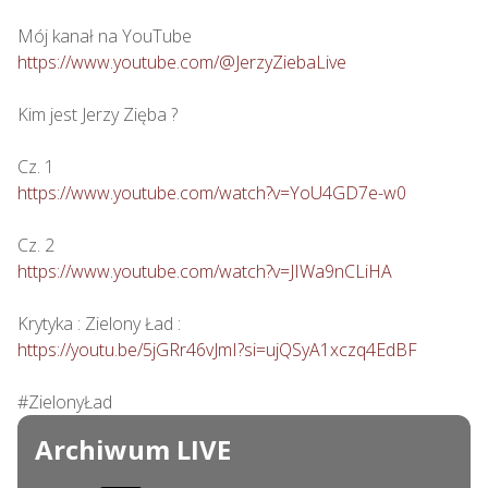
https://www.youtube.com/@JerzyZiebaLive
Kim jest Jerzy Zięba ?

https://www.youtube.com/watch?v=YoU4GD7e-w0
https://www.youtube.com/watch?v=JIWa9nCLiHA
https://youtu.be/5jGRr46vJmI?si=ujQSyA1xczq4EdBF
#ZielonyŁad
Archiwum LIVE