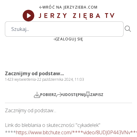
WRÓĆ NA JERZYZIEBA.COM
ZALOGUJ SIĘ
1:49:54
Play
Mute
Settings
PIP
Ente
Play
Zacznijmy od podstaw...
fulls
1423
wyświetlenia
-
22 października 2024, 11:03
POBIERZ
UDOSTĘPNIJ
ZAPISZ
Zacznijmy od podstaw...

Link do bleblania o skuteczności "cykadełek"

****
https://www.bitchute.com/****video/8UDJ0P443VNv**