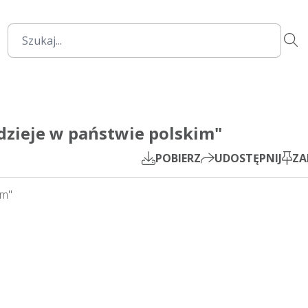
34:16
Mute
Settings
PIP
ę dzieje w państwie polskim"
Play
POBIERZ
UDOSTĘPNIJ
ZA
im"