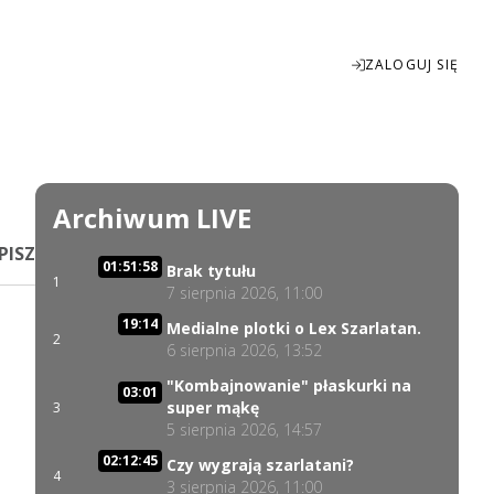
ZALOGUJ SIĘ
Enter
fullscreen
Archiwum LIVE
PISZ
01:51:58
Brak tytułu
1
7 sierpnia 2026, 11:00
19:14
Medialne plotki o Lex Szarlatan.
2
6 sierpnia 2026, 13:52
"Kombajnowanie" płaskurki na
03:01
super mąkę
3
5 sierpnia 2026, 14:57
02:12:45
Czy wygrają szarlatani?
4
3 sierpnia 2026, 11:00