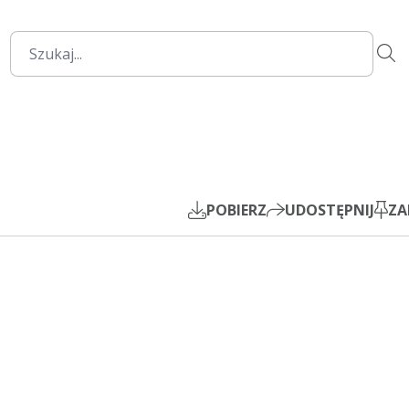
1:01:09
Mute
Settings
PIP
Play
POBIERZ
UDOSTĘPNIJ
ZA