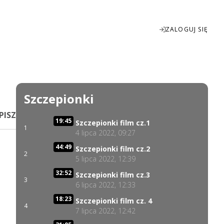
ZALOGUJ SIĘ
Enter
fullscreen
Szczepionki
PISZ
19:45
Szczepionki film cz.1
1
4 lipca 2022, 09:27
44:49
Szczepionki film cz.2
2
5 lipca 2022, 12:39
32:52
Szczepionki film cz.3
3
6 lipca 2022, 12:33
18:23
Szczepionki film cz. 4
4
7 lipca 2022, 12:42