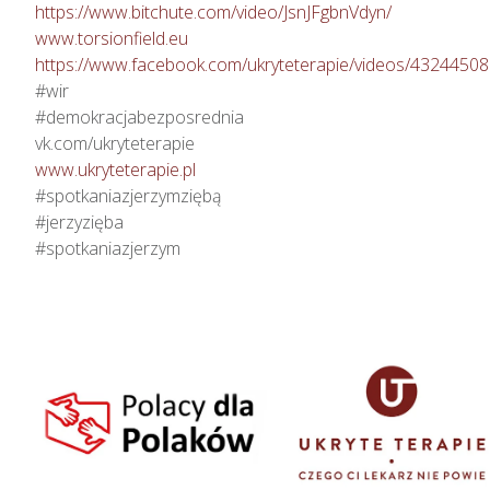
https://www.bitchute.com/video/JsnJFgbnVdyn/
www.torsionfield.eu
https://www.facebook.com/ukryteterapie/videos/4324450
#wir

#demokracjabezposrednia

www.ukryteterapie.pl
#spotkaniazjerzymziębą

#jerzyzięba

#spotkaniazjerzym