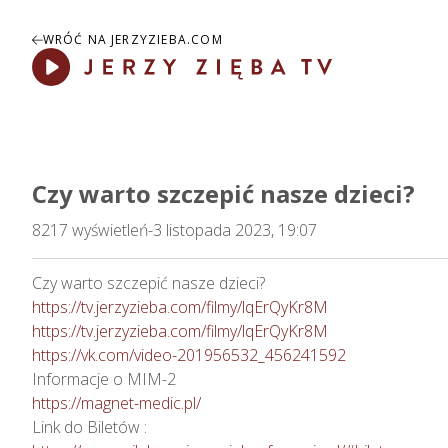
WRÓĆ NA JERZYZIEBA.COM
Play
Czy warto szczepić nasze dzieci?
8217
wyświetleń
-
3 listopada 2023, 19:07
https://tv.jerzyzieba.com/filmy/lqErQyKr8M
https://tv.jerzyzieba.com/filmy/lqErQyKr8M
https://vk.com/video-201956532_456241592
https://magnet-medic.pl/