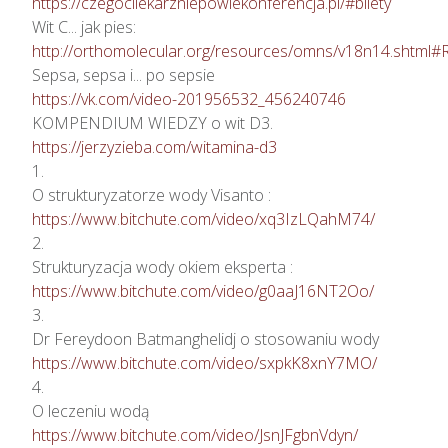
https://czegocilekarzniepowiekonferencja.pl/#bilety
http://orthomolecular.org/resources/omns/v18n14.shtml#
https://vk.com/video-201956532_456240746
https://jerzyzieba.com/witamina-d3
1.

https://www.bitchute.com/video/xq3IzLQahM74/
2.

https://www.bitchute.com/video/g0aaJ16NT2Oo/
3.

https://www.bitchute.com/video/sxpkK8xnY7MO/
4.

https://www.bitchute.com/video/JsnJFgbnVdyn/