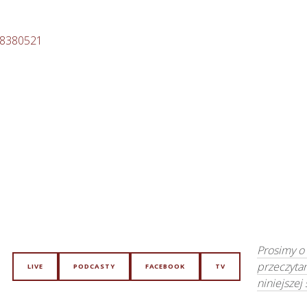
88380521
Prosimy o
przeczyta
LIVE
PODCASTY
FACEBOOK
TV
niniejszej