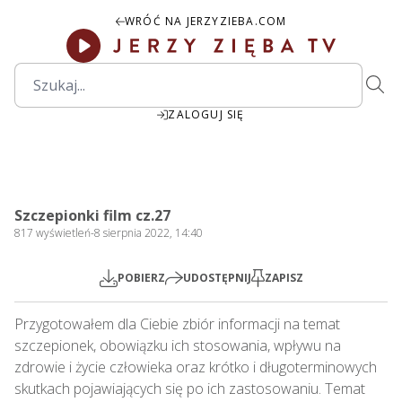
WRÓĆ NA JERZYZIEBA.COM
ZALOGUJ SIĘ
27:01
Play
Mute
Settings
PIP
Ente
Play
Szczepionki film cz.27
fulls
817
wyświetleń
-
8 sierpnia 2022, 14:40
POBIERZ
UDOSTĘPNIJ
ZAPISZ
Przygotowałem dla Ciebie zbiór informacji na temat 
szczepionek, obowiązku ich stosowania, wpływu na 
zdrowie i życie człowieka oraz krótko i długoterminowych 
skutkach pojawiających się po ich zastosowaniu. Temat 