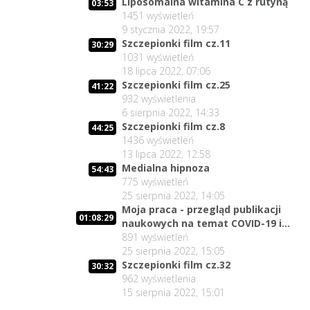
Liposomalna witamina C z rutyną
03:53
1451
wyświetleń
9 stycznia 2022, 19:57
Szczepionki film cz.11
30:29
1031
wyświetleń
18 lipca 2022, 07:06
Szczepionki film cz.25
41:22
932
wyświetlenia
6 sierpnia 2022, 14:33
Szczepionki film cz.8
44:25
1436
wyświetleń
13 lipca 2022, 12:58
Medialna hipnoza
54:43
775
wyświetleń
25 sierpnia 2022, 14:05
Moja praca - przegląd publikacji
01:08:29
naukowych na temat COVID-19 i
melatoniny.
891
wyświetleń
25 sierpnia 2022, 15:05
Szczepionki film cz.32
30:32
962
wyświetlenia
15 sierpnia 2022, 15:01