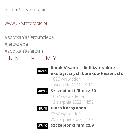
vk.com/ukryteterapie

www.ukryteterapie.pl
#spotkaniazjerzymziębą

#jerzyzięba

#spotkaniazjerzym
INNE FILMY
Burak Visanto - liofilizat soku z
06:09
ekologicznych buraków kiszonych.
1626
wyświetleń
1 września 2022, 19:13
Szczepionki film cz.30
40:13
1062
wyświetlenia
13 sierpnia 2022, 14:52
Dieta ketogenna
49:49
2587
wyświetleń
25 sierpnia 2022, 11:07
Szczepionki film cz.9
27:49