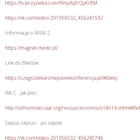
https://tv.jerzyzieba.com/filmy/lqErQyKr8M
https://vk.com/video-201956532_456241592
Informacje o MIM-2

https://magnet-medic.pl/
Link do Biletów : 

https://czegocilekarzniepowiekonferencja.pl/#bilety
Wit C... jak pies: 

http://orthomolecular.org/resources/omns/v18n14.shtml#Re
Sepsa, sepsa i... po sepsie 

https://vk.com/video-201956532_456240746