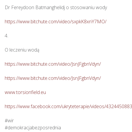
Dr Fereydoon Batmanghelidj o stosowaniu wody

https://www.bitchute.com/video/sxpkK8xnY7MO/
4.

O leczeniu wodą

https://www.bitchute.com/video/JsnJFgbnVdyn/
https://www.bitchute.com/video/JsnJFgbnVdyn/
www.torsionfield.eu
https://www.facebook.com/ukryteterapie/videos/432445088
#wir

#demokracjabezposrednia
