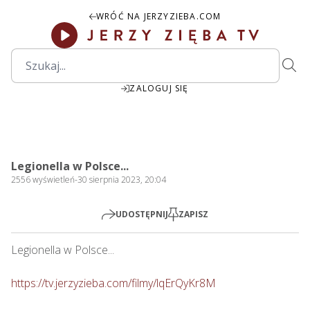
WRÓĆ NA JERZYZIEBA.COM
ZALOGUJ SIĘ
00:00
Play
Mute
Settings
PIP
Ente
Play
Legionella w Polsce...
fulls
2556
wyświetleń
-
30 sierpnia 2023, 20:04
UDOSTĘPNIJ
ZAPISZ
Legionella w Polsce...  

https://tv.jerzyzieba.com/filmy/lqErQyKr8M