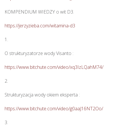
KOMPENDIUM WIEDZY o wit D3.

https://jerzyzieba.com/witamina-d3
1.

O strukturyzatorze wody Visanto :

https://www.bitchute.com/video/xq3IzLQahM74/
2.

Strukturyzacja wody okiem eksperta : 

https://www.bitchute.com/video/g0aaJ16NT2Oo/
3.
