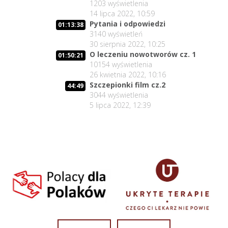
1203
wyświetlenia
14 lipca 2022, 10:59
Pytania i odpowiedzi
01:13:38
3140
wyświetleń
30 sierpnia 2022, 10:25
O leczeniu nowotworów cz. 1
01:50:21
10154
wyświetlenia
26 kwietnia 2022, 10:16
Szczepionki film cz.2
44:49
3044
wyświetlenia
5 lipca 2022, 12:39