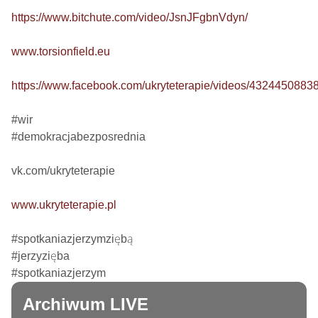
https://www.bitchute.com/video/JsnJFgbnVdyn/
www.torsionfield.eu
https://www.facebook.com/ukryteterapie/videos/4324450883
#wir

#demokracjabezposrednia

vk.com/ukryteterapie

www.ukryteterapie.pl
#spotkaniazjerzymziębą

#jerzyzięba

#spotkaniazjerzym
Archiwum LIVE