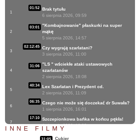
01:52
Brak tytułu
1
6 sierpnia 2026, 09:59
"Kombajnowanie" płaskurki na super
03:01
mąkę
2
5 sierpnia 2026, 14:57
02:12:45
Czy wygrają szarlatani?
3
3 sierpnia 2026, 11:00
"LS " wściekłe ataki ustawowych
31:06
szarlatanów
4
2 sierpnia 2026, 18:08
40:34
Lex Szarlatan i Prezydent cd.
5
2 sierpnia 2026, 11:09
06:35
Czego nie może się doczekać dr Suwała?
6
1 sierpnia 2026, 16:01
17:10
Szczepionkowa bańka w końcu pękła!
7
1 sierpnia 2026, 10:02
INNE FILMY
NIESPODZIANKA u Prezydenta
14:50
Cukier
31:05