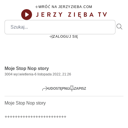
WRÓĆ NA JERZYZIEBA.COM
ZALOGUJ SIĘ
00:00
Play
Mute
Settings
PIP
Ente
Play
Moje Stop Nop story
fulls
3004
wyświetlenia
-
6 listopada 2022, 21:26
UDOSTĘPNIJ
ZAPISZ
Moje Stop Nop story

++++++++++++++++++++++++
