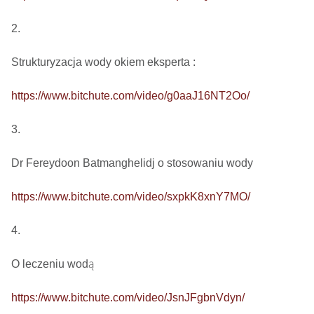
2.

Strukturyzacja wody okiem eksperta : 

https://www.bitchute.com/video/g0aaJ16NT2Oo/
3.

Dr Fereydoon Batmanghelidj o stosowaniu wody

https://www.bitchute.com/video/sxpkK8xnY7MO/
4.

O leczeniu wodą

https://www.bitchute.com/video/JsnJFgbnVdyn/