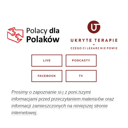
20 lipca 2026, 11:01
Prezydent Nawrocki - czy będzie miał
02:06:37
krew na rękach?
16
17 lipca 2026, 11:00
02:02:03
Lekarze contra Polacy?
17
15 lipca 2026, 11:01
Losy Lex Szarlatan w rękach Senatu i
02:07:47
Prezydenta.
18
13 lipca 2026, 11:01
LIVE
PODCASTY
02:06:08
Dlaczego tak bardzo boją się prawdy?
19
6 lipca 2026, 11:00
FACEBOOK
TV
Czy z Krakowa wyjdzie iskra do
02:09:49
wolności Polski?
20
3 lipca 2026, 11:01
Prosimy o zapoznanie się z poniższymi
informacjami przed przeczytaniem materiałów oraz
58:45
Gdzie kucharek sześć... :-)
21
informacji zamieszczonych na niniejszej stronie
1 lipca 2026, 12:01
internetowej.
02:07:34
Czy życie Polaka cokolwiek znaczy ?
22
29 czerwca 2026, 11:00