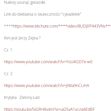
Należy usunąć gwiazdki.

Link do bleblania o skuteczności "cykadełek"

****
https://www.bitchute.com/****video/8UDJ0P443VNv**
Kim jest Jerzy Zięba ? 

Cz. 1

https://www.youtube.com/watch?v=YoU4GD7e-w0
Cz. 2

https://www.youtube.com/watch?v=JIWa9nCLiHA
Krytyka : Zielony Ład : 

https://youtu.be/5jGRr46vJmI?si=ujQSyA1xczq4EdBF