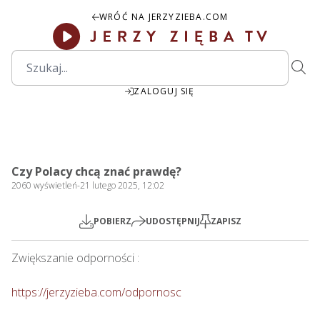
WRÓĆ NA JERZYZIEBA.COM
ZALOGUJ SIĘ
00:00
Play
Mute
Settings
PIP
Ente
Play
Czy Polacy chcą znać prawdę?
fulls
2060
wyświetleń
-
21 lutego 2025, 12:02
POBIERZ
UDOSTĘPNIJ
ZAPISZ
Zwiększanie odporności : 

https://jerzyzieba.com/odpornosc