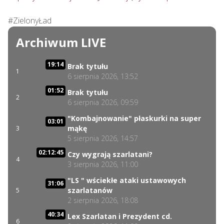
#ZielonyŁad
Archiwum LIVE
19:14
Brak tytułu
1
6 sierpnia 2026, 13:52
01:52
Brak tytułu
2
6 sierpnia 2026, 09:59
"Kombajnowanie" płaskurki na super
03:01
mąkę
3
5 sierpnia 2026, 14:57
02:12:45
Czy wygrają szarlatani?
4
3 sierpnia 2026, 11:00
"LS " wściekłe ataki ustawowych
31:06
szarlatanów
5
2 sierpnia 2026, 18:08
40:34
Lex Szarlatan i Prezydent cd.
6