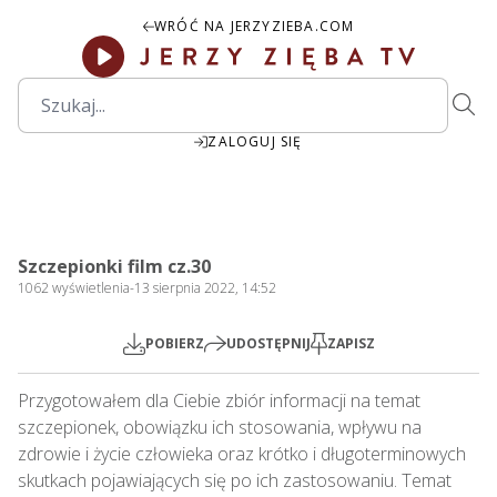
WRÓĆ NA JERZYZIEBA.COM
ZALOGUJ SIĘ
40:12
Play
Mute
Settings
PIP
Ente
Play
Szczepionki film cz.30
fulls
1062
wyświetlenia
-
13 sierpnia 2022, 14:52
POBIERZ
UDOSTĘPNIJ
ZAPISZ
Przygotowałem dla Ciebie zbiór informacji na temat 
szczepionek, obowiązku ich stosowania, wpływu na 
zdrowie i życie człowieka oraz krótko i długoterminowych 
skutkach pojawiających się po ich zastosowaniu. Temat 