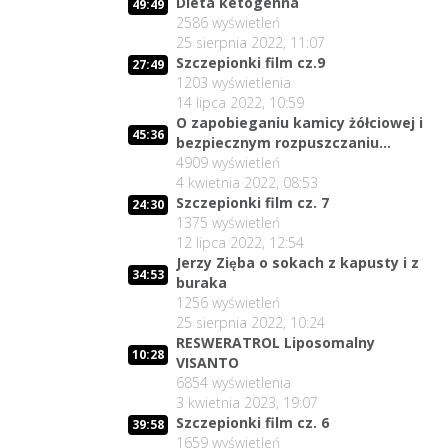
Dieta ketogenna
49:49
2586
wyświetleń
25 sierpnia 2022, 11:07
Szczepionki film cz.9
27:49
1203
wyświetlenia
14 lipca 2022, 10:59
O zapobieganiu kamicy żółciowej i
45:36
bezpiecznym rozpuszczaniu
kamieni żółciowych
4909
wyświetleń
4 kwietnia 2022, 08:53
Szczepionki film cz. 7
24:30
1375
wyświetleń
12 lipca 2022, 12:54
Jerzy Zięba o sokach z kapusty i z
34:53
buraka
1256
wyświetleń
25 sierpnia 2022, 10:24
RESWERATROL Liposomalny
10:28
VISANTO
6854
wyświetlenia
3 kwietnia 2023, 19:07
Szczepionki film cz. 6
39:58
1659
wyświetleń