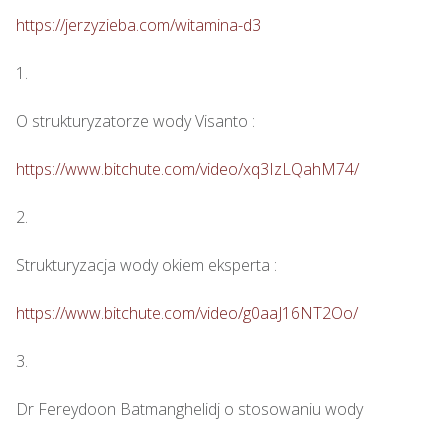
https://jerzyzieba.com/witamina-d3
1.

O strukturyzatorze wody Visanto :

https://www.bitchute.com/video/xq3IzLQahM74/
2.

Strukturyzacja wody okiem eksperta : 

https://www.bitchute.com/video/g0aaJ16NT2Oo/
3.

Dr Fereydoon Batmanghelidj o stosowaniu wody
