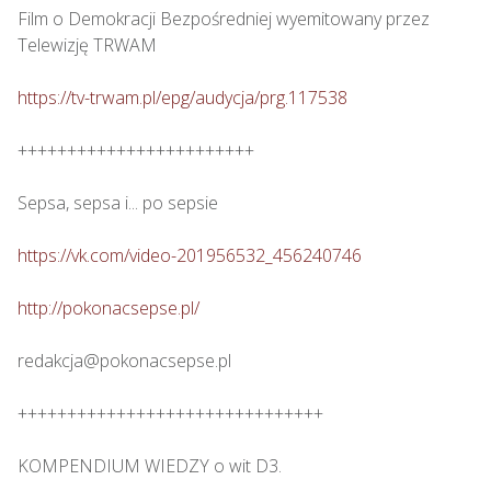
Film o Demokracji Bezpośredniej wyemitowany przez 
Telewizję TRWAM

https://tv-trwam.pl/epg/audycja/prg.117538
++++++++++++++++++++++++

Sepsa, sepsa i... po sepsie 

https://vk.com/video-201956532_456240746
http://pokonacsepse.pl/
redakcja@pokonacsepse.pl

+++++++++++++++++++++++++++++++

KOMPENDIUM WIEDZY o wit D3.
