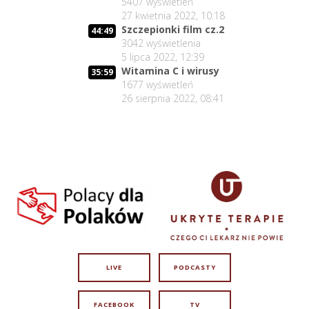
5407
wyświetleń
27 kwietnia 2022, 10:18
Szczepionki film cz.2
44:49
3042
wyświetlenia
5 lipca 2022, 12:39
Witamina C i wirusy
35:59
1677
wyświetleń
26 sierpnia 2022, 08:41
LIVE
PODCASTY
FACEBOOK
TV