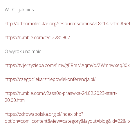
Wit C... jak pies: 

http://orthomolecular.org/resources/omns/v18n14.shtml#Re
https://rumble.com/c/c-2281907
O wyroku na mnie : 

https://tv.jerzyzieba.com/filmy/gERmMAqmVo/ZWmnwxeq30
https://czegocilekarzniepowiekonferencja.pl/
https://rumble.com/v2ass0q-praswka-24.02.2023-start-
20.00.html
https://zdrowapolska.org.pl/index.php?
option=com_content&view=category&layout=blog&id=22&I