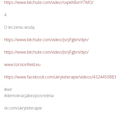
https://www.bitchute.com/video/sxpkK8xnY7MO/
4.

O leczeniu wodą

https://www.bitchute.com/video/JsnJFgbnVdyn/
https://www.bitchute.com/video/JsnJFgbnVdyn/
www.torsionfield.eu
https://www.facebook.com/ukryteterapie/videos/432445088
#wir

#demokracjabezposrednia

vk.com/ukryteterapie
