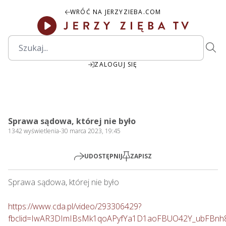
WRÓĆ NA JERZYZIEBA.COM
ZALOGUJ SIĘ
00:00
Play
Mute
Settings
PIP
Ente
Play
Sprawa sądowa, której nie było
fulls
1342
wyświetlenia
-
30 marca 2023, 19:45
UDOSTĘPNIJ
ZAPISZ
Sprawa sądowa, której nie było     

https://www.cda.pl/video/293306429?
fbclid=IwAR3DImIBsMk1qoAPyfYa1D1aoFBUO42Y_ubFBn