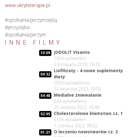
www.ukryteterapie.pl
#spotkaniazjerzymziębą

#jerzyzięba

#spotkaniazjerzym
INNE FILMY
JODOLIT Visanto
10:09
1956
wyświetleń
6 listopada 2019, 19:25
Liofilizaty - 4 nowe suplementy
04:32
diety
2024
wyświetlenia
14 września 2022, 19:00
Medialne zniewalanie
54:48
624
wyświetlenia
25 sierpnia 2022, 15:48
Cholesterolowe kłamstwo cz. 1
52:05
5126
wyświetleń
1 czerwca 2022, 08:02
O leczeniu nowotworów cz. 2
01:21