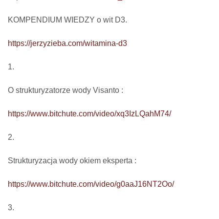
KOMPENDIUM WIEDZY o wit D3.

https://jerzyzieba.com/witamina-d3
1.

O strukturyzatorze wody Visanto :

https://www.bitchute.com/video/xq3IzLQahM74/
2.

Strukturyzacja wody okiem eksperta : 

https://www.bitchute.com/video/g0aaJ16NT2Oo/
3.
