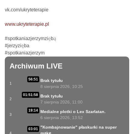
vk.com/ukryteterapie

www.ukryteterapie.pl
#spotkaniazjerzymziębą

#jerzyzięba

#spotkaniazjerzym
Archiwum LIVE
56:51
Brak tytułu
1
8 sierpnia 2026, 10:25
01:51:58
Brak tytułu
2
7 sierpnia 2026, 11:00
19:14
Medialne plotki o Lex Szarlatan.
3
6 sierpnia 2026, 13:52
"Kombajnowanie" płaskurki na super
03:01
mąkę
4