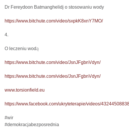
Dr Fereydoon Batmanghelidj o stosowaniu wody

https://www.bitchute.com/video/sxpkK8xnY7MO/
4.

O leczeniu wodą

https://www.bitchute.com/video/JsnJFgbnVdyn/
https://www.bitchute.com/video/JsnJFgbnVdyn/
www.torsionfield.eu
https://www.facebook.com/ukryteterapie/videos/4324450883
#wir

#demokracjabezposrednia
