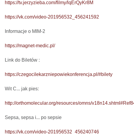
https://tv.jerzyzieba.com/filmy/lqErQyKr8M
https://vk.com/video-201956532_456241592
Informacje o MIM-2

https://magnet-medic.pl/
Link do Biletów : 

https://czegocilekarzniepowiekonferencja.pl/#bilety
Wit C... jak pies: 

http://orthomolecular.org/resources/omns/v18n14.shtml#Ref8
Sepsa, sepsa i... po sepsie 

https://vk.com/video-201956532_456240746