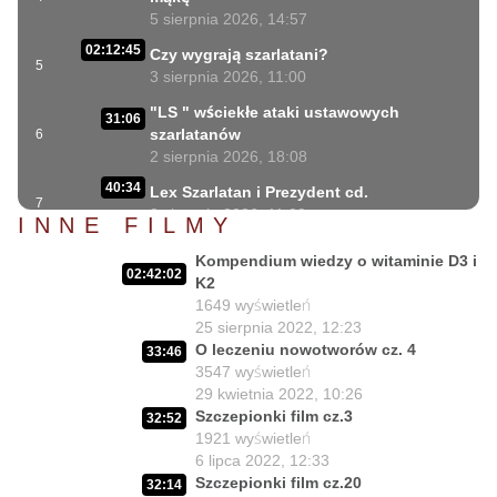
5 sierpnia 2026, 14:57
02:12:45
Czy wygrają szarlatani?
5
3 sierpnia 2026, 11:00
"LS " wściekłe ataki ustawowych
31:06
szarlatanów
6
2 sierpnia 2026, 18:08
40:34
Lex Szarlatan i Prezydent cd.
7
2 sierpnia 2026, 11:09
INNE FILMY
06:35
Czego nie może się doczekać dr Suwała?
Kompendium wiedzy o witaminie D3 i
8
1 sierpnia 2026, 16:01
02:42:02
K2
17:10
1649
wyświetleń
Szczepionkowa bańka w końcu pękła!
9
25 sierpnia 2022, 12:23
1 sierpnia 2026, 10:02
O leczeniu nowotworów cz. 4
33:46
NIESPODZIANKA u Prezydenta
3547
wyświetleń
14:50
Nawrockiego!!
10
29 kwietnia 2022, 10:26
30 lipca 2026, 15:45
Szczepionki film cz.3
32:52
1921
wyświetleń
Czy Prezydent uratuje chorych
02:12:04
6 lipca 2022, 12:33
Polaków?
11
Szczepionki film cz.20
32:14
29 lipca 2026, 11:00