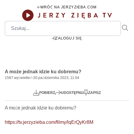
WRÓĆ NA JERZYZIEBA.COM
ZALOGUJ SIĘ
1:48:25
Play
Mute
Settings
PIP
Ente
Play
A może jednak idzie ku dobremu?
fulls
1587
wyświetleń
-
20 października 2023, 11:04
POBIERZ
UDOSTĘPNIJ
ZAPISZ
A może jednak idzie ku dobremu?    

https://tv.jerzyzieba.com/filmy/lqErQyKr8M