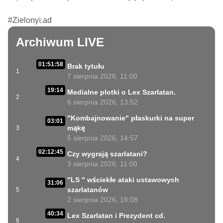
#ZielonyŁad
Archiwum LIVE
01:51:58
Brak tytułu
1
7 sierpnia 2026, 11:00
19:14
Medialne plotki o Lex Szarlatan.
2
6 sierpnia 2026, 13:52
"Kombajnowanie" płaskurki na super
03:01
mąkę
3
5 sierpnia 2026, 14:57
02:12:45
Czy wygrają szarlatani?
4
3 sierpnia 2026, 11:00
"LS " wściekłe ataki ustawowych
31:06
szarlatanów
5
2 sierpnia 2026, 18:08
40:34
Lex Szarlatan i Prezydent cd.
6