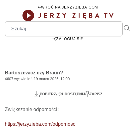
WRÓĆ NA JERZYZIEBA.COM
ZALOGUJ SIĘ
00:00
Play
Mute
Settings
PIP
Ente
Play
Bartoszewicz czy Braun?
fulls
4607
wyświetleń
-
19 marca 2025, 12:00
POBIERZ
UDOSTĘPNIJ
ZAPISZ
Zwiększanie odporności : 

https://jerzyzieba.com/odpornosc