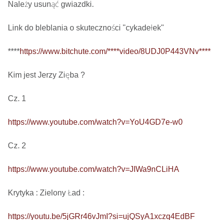
Należy usunąć gwiazdki.

Link do bleblania o skuteczności "cykadełek"

****
https://www.bitchute.com/****video/8UDJ0P443VNv****
Kim jest Jerzy Zięba ? 

Cz. 1

https://www.youtube.com/watch?v=YoU4GD7e-w0
Cz. 2

https://www.youtube.com/watch?v=JIWa9nCLiHA
Krytyka : Zielony Ład : 

https://youtu.be/5jGRr46vJmI?si=ujQSyA1xczq4EdBF